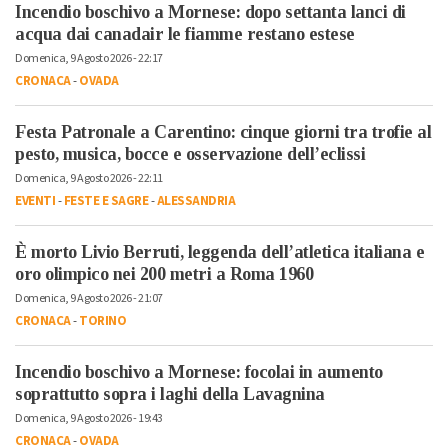
Incendio boschivo a Mornese: dopo settanta lanci di
acqua dai canadair le fiamme restano estese
Domenica, 9 Agosto 2026 - 22:17
CRONACA
-
OVADA
Festa Patronale a Carentino: cinque giorni tra trofie al
pesto, musica, bocce e osservazione dell’eclissi
Domenica, 9 Agosto 2026 - 22:11
EVENTI
-
FESTE E SAGRE
-
ALESSANDRIA
È morto Livio Berruti, leggenda dell’atletica italiana e
oro olimpico nei 200 metri a Roma 1960
Domenica, 9 Agosto 2026 - 21:07
CRONACA
-
TORINO
Incendio boschivo a Mornese: focolai in aumento
soprattutto sopra i laghi della Lavagnina
Domenica, 9 Agosto 2026 - 19:43
CRONACA
-
OVADA