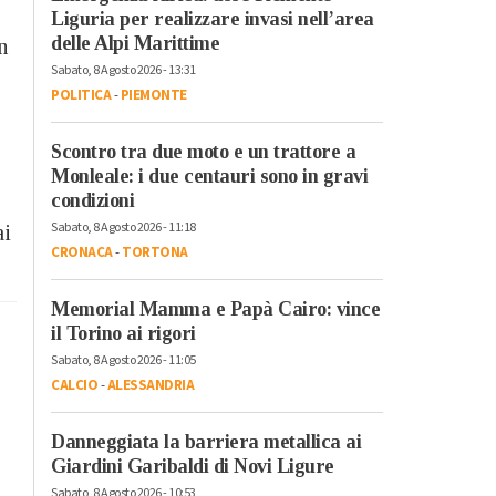
Liguria per realizzare invasi nell’area
delle Alpi Marittime
n
Sabato, 8 Agosto 2026 - 13:31
POLITICA
-
PIEMONTE
Scontro tra due moto e un trattore a
Monleale: i due centauri sono in gravi
condizioni
Sabato, 8 Agosto 2026 - 11:18
ai
CRONACA
-
TORTONA
Memorial Mamma e Papà Cairo: vince
il Torino ai rigori
Sabato, 8 Agosto 2026 - 11:05
CALCIO
-
ALESSANDRIA
Danneggiata la barriera metallica ai
Giardini Garibaldi di Novi Ligure
Sabato, 8 Agosto 2026 - 10:53