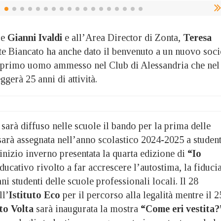
re
Gianni Ivaldi
e all’Area Director di Zonta,
Teresa
nte Biancato ha anche dato il benvenuto a un nuovo soci
l primo uomo ammesso nel Club di Alessandria che nel
gerà 25 anni di attività.
sarà diffuso nelle scuole il bando per la prima delle
sarà assegnata nell’anno scolastico 2024-2025 a student
 inizio inverno presentata la quarta edizione di
“Io
ducativo rivolto a far accrescere l’autostima, la fiduci
ani studenti delle scuole professionali locali. Il 28
ll’
Istituto Eco
per il percorso alla legalità mentre il 2
uto Volta
sarà inaugurata la mostra
“Come eri vestita?