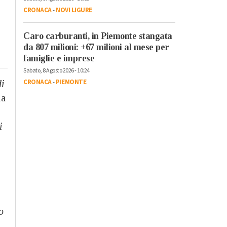
CRONACA
-
NOVI LIGURE
Caro carburanti, in Piemonte stangata
da 807 milioni: +67 milioni al mese per
famiglie e imprese
Sabato, 8 Agosto 2026 - 10:24
CRONACA
-
PIEMONTE
di
la
i
o