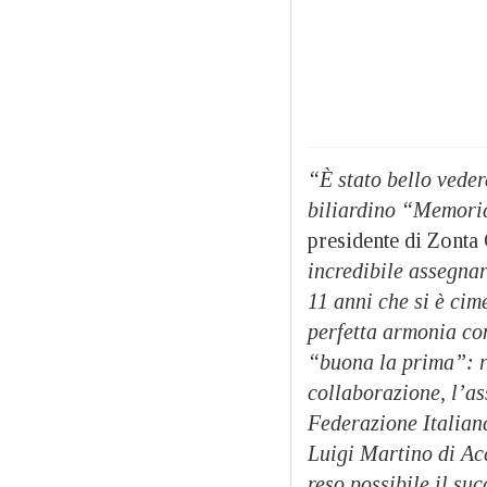
“È stato bello veder
biliardino “Memoria
presidente di Zonta
incredibile assegnar
11 anni che si è cime
perfetta armonia con
“buona la prima”: r
collaborazione, l’a
Federazione Italia
Luigi Martino di Ac
reso possibile il su