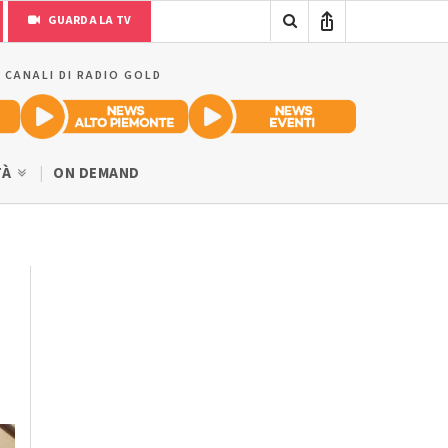
GUARDA LA TV
I CANALI DI RADIO GOLD
TÀ
ON DEMAND