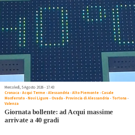
Mercoledì, 5 Agosto 2026 - 17:43
Cronaca
-
Acqui Terme
-
Alessandria
-
Alto Piemonte
-
Casale
Monferrato
-
Novi Ligure
-
Ovada
-
Provincia di Alessandria
-
Tortona
-
Valenza
Giornata bollente: ad Acqui massime
arrivate a 40 gradi