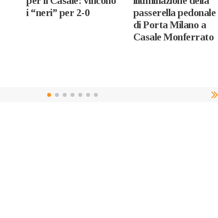
per il Casale: vincono
illuminazione della
i “neri” per 2-0
passerella pedonale
di Porta Milano a
Casale Monferrato