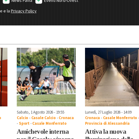
News Pavia
Eventi Nord-Ovest
ne e la
Privacy Policy
Sabato, 1 Agosto 2026 - 19:55
Lunedì, 27 Luglio 2026 - 14:09
o
Calcio
-
Casale Calcio
-
Cronaca
Cronaca
-
Casale Monferrato
-
Sport
-
Casale Monferrato
Provincia di Alessandria
Amichevole interna
Attiva la nuova