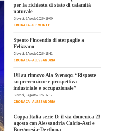
per la richiesta di stato di calamità
naturale
Giovedì, 6 Agosto 2026 - 19:00
CRONACA
-
PIEMONTE
Spento l’incendio di sterpaglie a
Felizzano
Giovedì, 6 Agosto 2026 - 18:41
CRONACA
-
ALESSANDRIA
Uil su rinnovo Aia Syensqo: “Risposte
su prevenzione e prospettiva
industriale e occupazionale”
Giovedì, 6 Agosto 2026 - 17:17
CRONACA
-
ALESSANDRIA
Coppa Italia serie D: il via domenica 23
agosto con Alessandria Calcio-Asti e
Borgosesia-Derthona