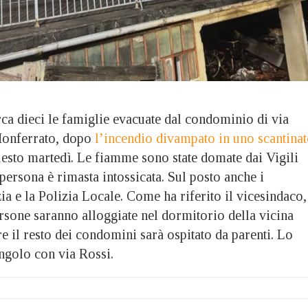
 dieci le famiglie evacuate dal condominio di via
Monferrato, dopo
l’incendio divampato in uno scantina
esto martedì. Le fiamme sono state domate dai Vigili
ersona è rimasta intossicata. Sul posto anche i
zia e la Polizia Locale. Come ha riferito il vicesindaco,
rsone saranno alloggiate nel dormitorio della vicina
e il resto dei condomini sarà ospitato da parenti. Lo
angolo con via Rossi.