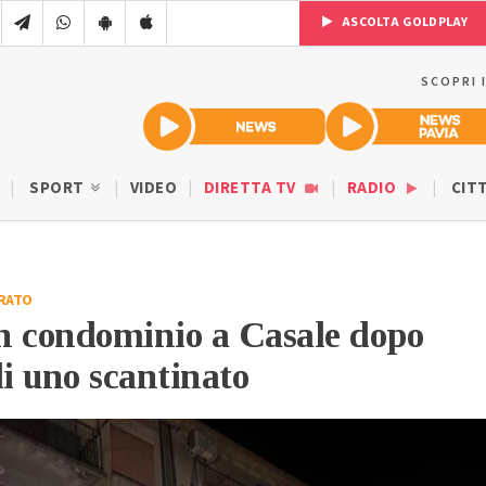
ASCOLTA GOLDPLAY
SCOPRI 
SPORT
VIDEO
DIRETTA TV
RADIO
CIT
RATO
n condominio a Casale dopo
di uno scantinato