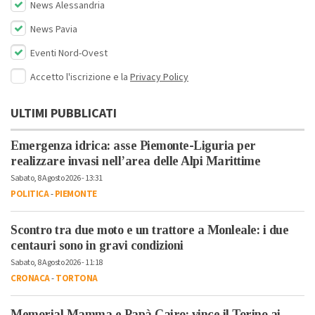
News Alessandria
News Pavia
Eventi Nord-Ovest
Accetto l'iscrizione e la
Privacy Policy
ULTIMI PUBBLICATI
Emergenza idrica: asse Piemonte-Liguria per
realizzare invasi nell’area delle Alpi Marittime
Sabato, 8 Agosto 2026 - 13:31
POLITICA
-
PIEMONTE
Scontro tra due moto e un trattore a Monleale: i due
centauri sono in gravi condizioni
Sabato, 8 Agosto 2026 - 11:18
CRONACA
-
TORTONA
Memorial Mamma e Papà Cairo: vince il Torino ai