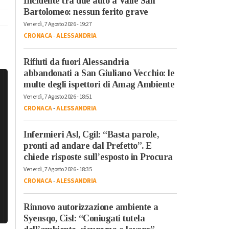
Incidente tra due auto a Valle San
Bartolomeo: nessun ferito grave
Venerdì, 7 Agosto 2026 - 19:27
CRONACA
-
ALESSANDRIA
Rifiuti da fuori Alessandria
abbandonati a San Giuliano Vecchio: le
multe degli ispettori di Amag Ambiente
Venerdì, 7 Agosto 2026 - 18:51
CRONACA
-
ALESSANDRIA
Infermieri Asl, Cgil: “Basta parole,
pronti ad andare dal Prefetto”. E
chiede risposte sull’esposto in Procura
Venerdì, 7 Agosto 2026 - 18:35
CRONACA
-
ALESSANDRIA
Rinnovo autorizzazione ambiente a
Syensqo, Cisl: “Coniugati tutela