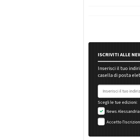
ISCRIVITI ALLE N
Inserisci il tuo indi
casella di posta ele
Indirizzo email
Scegli le tue edizioni:
News Alessandria
Accetto l'iscrizio