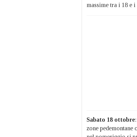
massime tra i 18 e i
Sabato 18 ottobre
zone pedemontane oc
nel pomeriggio si p