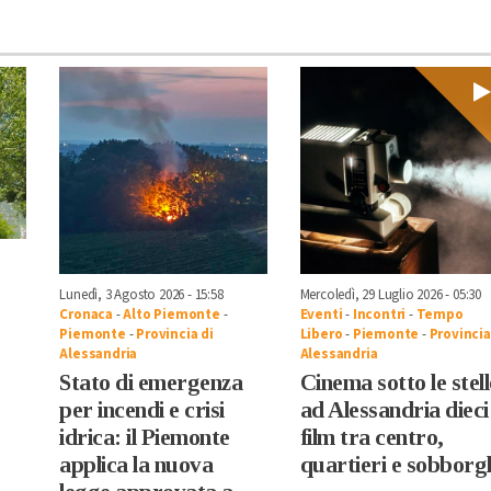
Lunedì, 3 Agosto 2026 - 15:58
Mercoledì, 29 Luglio 2026 - 05:30
Cronaca
-
Alto Piemonte
-
Eventi
-
Incontri
-
Tempo
e
Piemonte
-
Provincia di
Libero
-
Piemonte
-
Provincia
Alessandria
Alessandria
Stato di emergenza
Cinema sotto le stell
per incendi e crisi
ad Alessandria dieci
idrica: il Piemonte
film tra centro,
applica la nuova
quartieri e sobborg