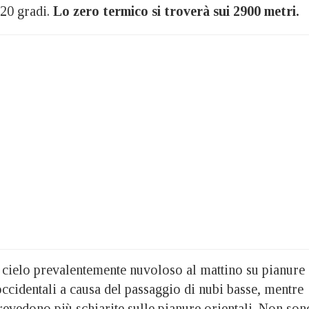
 20 gradi.
Lo zero termico si troverà sui 2900 metri.
: cielo prevalentemente nuvoloso al mattino su pianure 
cidentali a causa del passaggio di nubi basse, mentre
revedono più schiarite sulle pianure orientali. Non son