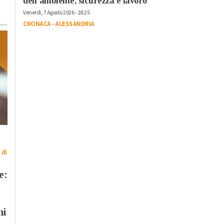
dell’ambiente, sicurezza e lavoro”
Venerdì, 7 Agosto 2026 - 18:25
CRONACA
-
ALESSANDRIA
Martedì, 28 Luglio 2026 - 08:31
Sabato, 25 Luglio 2026 - 05:30
Cronaca
-
Alto Piemonte
-
Eventi
-
Feste e Sagre
-
Tempo
Piemonte
-
Provincia di
 di
Libero
-
Piemonte
Alessandria
Weekend tra fiere e
“Un ghiacciaio non
e:
sagre in Piemonte
sparisce in silenzio”:
come stanno
cambiando le nostre
hi
montagne