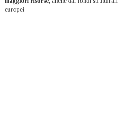
maggiori risorse
, anche dai fondi strutturali
europei.