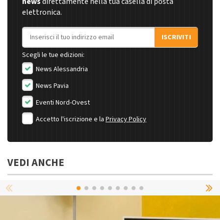
news
direttamente nella tua casella di posta
elettronica.
Indirizzo email
ISCRIVITI
Scegli le tue edizioni:
News Alessandria
News Pavia
Eventi Nord-Ovest
Accetto l'iscrizione e la
Privacy Policy
VEDI ANCHE