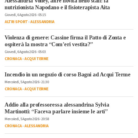
Alessandria Volley, altre novità nello staff: la
nutrizionista Napodano e il fisioterapista Aita
Giovedì, 6 Agosto 2026 - 05:15
ALTRI SPORT
-
ALESSANDRIA
Violenza di genere: Cassine firma il Patto di Zonta e
ospiterà la mostra “Com’eri vestita?”
Giovedì, 6 Agosto 2026 - 05:03
CRONACA
-
ACQUI TERME
Incendio in un negozio di corso Bagni ad Acqui Terme
Mercoledì, 5 Agosto 2026 - 21:30
CRONACA
-
ACQUI TERME
Addio alla professoressa alessandrina Sylvia
Martinotti: “Faceva parlare insieme le arti”
Mercoledì, 5 Agosto 2026 - 20:58
CRONACA
-
ALESSANDRIA