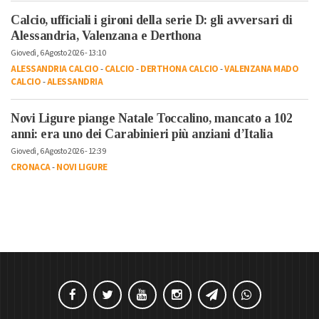
Calcio, ufficiali i gironi della serie D: gli avversari di
Alessandria, Valenzana e Derthona
Giovedì, 6 Agosto 2026 - 13:10
ALESSANDRIA CALCIO
-
CALCIO
-
DERTHONA CALCIO
-
VALENZANA MADO
CALCIO
-
ALESSANDRIA
Novi Ligure piange Natale Toccalino, mancato a 102
anni: era uno dei Carabinieri più anziani d’Italia
Giovedì, 6 Agosto 2026 - 12:39
CRONACA
-
NOVI LIGURE