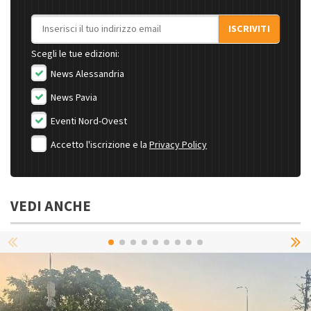
Indirizzo email
ISCRIVITI
Scegli le tue edizioni:
News Alessandria
News Pavia
Eventi Nord-Ovest
Accetto l'iscrizione e la
Privacy Policy
VEDI ANCHE