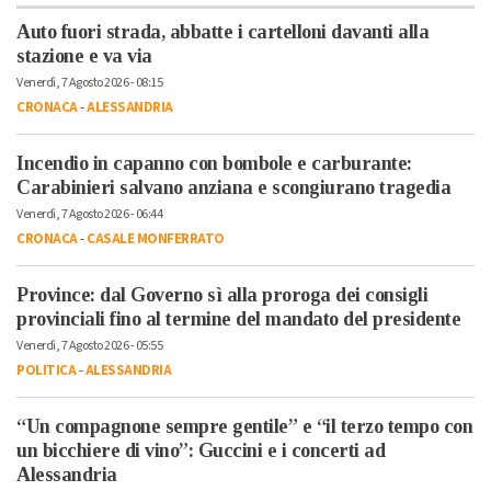
Auto fuori strada, abbatte i cartelloni davanti alla
stazione e va via
Venerdì, 7 Agosto 2026 - 08:15
CRONACA
-
ALESSANDRIA
Incendio in capanno con bombole e carburante:
Carabinieri salvano anziana e scongiurano tragedia
Venerdì, 7 Agosto 2026 - 06:44
CRONACA
-
CASALE MONFERRATO
Province: dal Governo sì alla proroga dei consigli
provinciali fino al termine del mandato del presidente
Venerdì, 7 Agosto 2026 - 05:55
POLITICA
-
ALESSANDRIA
“Un compagnone sempre gentile” e “il terzo tempo con
un bicchiere di vino”: Guccini e i concerti ad
Alessandria