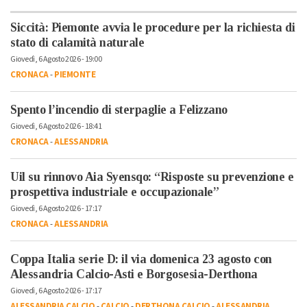
Siccità: Piemonte avvia le procedure per la richiesta di
stato di calamità naturale
Giovedì, 6 Agosto 2026 - 19:00
CRONACA
-
PIEMONTE
Spento l’incendio di sterpaglie a Felizzano
Giovedì, 6 Agosto 2026 - 18:41
CRONACA
-
ALESSANDRIA
Uil su rinnovo Aia Syensqo: “Risposte su prevenzione e
prospettiva industriale e occupazionale”
Giovedì, 6 Agosto 2026 - 17:17
CRONACA
-
ALESSANDRIA
Coppa Italia serie D: il via domenica 23 agosto con
Alessandria Calcio-Asti e Borgosesia-Derthona
Giovedì, 6 Agosto 2026 - 17:17
ALESSANDRIA CALCIO
-
CALCIO
-
DERTHONA CALCIO
-
ALESSANDRIA