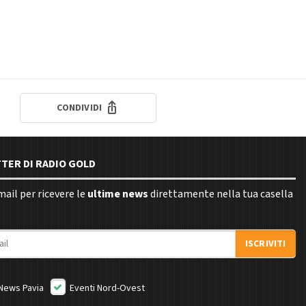
CONDIVIDI
TTER DI RADIO GOLD
email per ricevere le
ultime news
direttamente nella tua casella
ISCRIVITI
News Pavia
Eventi Nord-Ovest