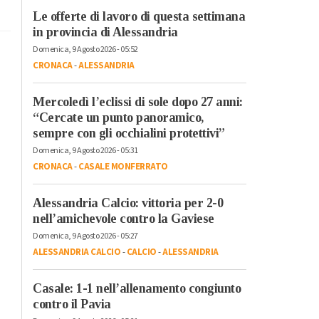
Le offerte di lavoro di questa settimana
in provincia di Alessandria
Domenica, 9 Agosto 2026 - 05:52
CRONACA
-
ALESSANDRIA
Mercoledì l’eclissi di sole dopo 27 anni:
“Cercate un punto panoramico,
sempre con gli occhialini protettivi”
Domenica, 9 Agosto 2026 - 05:31
CRONACA
-
CASALE MONFERRATO
Alessandria Calcio: vittoria per 2-0
nell’amichevole contro la Gaviese
Domenica, 9 Agosto 2026 - 05:27
ALESSANDRIA CALCIO
-
CALCIO
-
ALESSANDRIA
Casale: 1-1 nell’allenamento congiunto
contro il Pavia