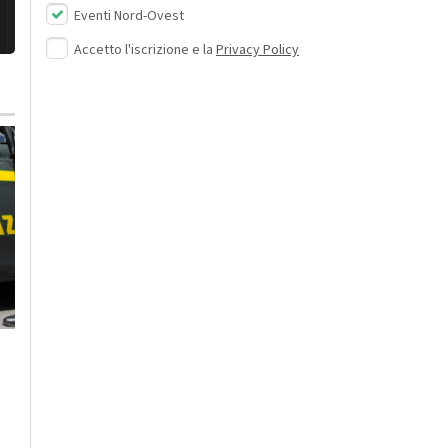
Eventi Nord-Ovest
Accetto l'iscrizione e la
Privacy Policy
Giovedì, 6 Agosto 2026 - 17:17
Cronaca
-
Alessandria
Uil su rinnovo Aia
Syensqo: “Risposte su
Domenica, 2 Agosto 2026 - 08:11
Community Gold
-
Libri
-
prevenzione e
Alessandria
-
Alto Piemonte
prospettiva industriale
Provincia di Alessandria
-
Provincia di Pavia
e occupazionale”
Nuove uscite in