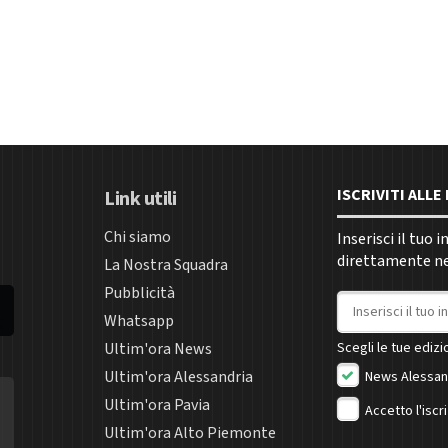
ISCRIVITI ALL
Link utili
Chi siamo
Inserisci il tuo 
direttamente nel
La Nostra Squadra
Pubblicità
Indirizzo email
Whatsapp
Ultim'ora News
Scegli le tue edizio
Ultim'ora Alessandria
News Alessan
Ultim'ora Pavia
Accetto l'iscr
Ultim'ora Alto Piemonte