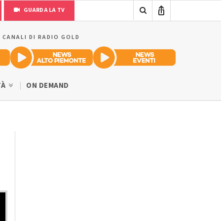
GUARDA LA TV
I CANALI DI RADIO GOLD
TÀ
ON DEMAND