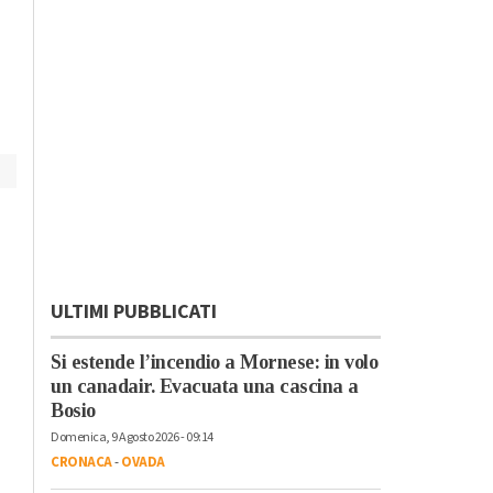
libreria: dai giganti
Novecento di Deagl
all’arte di andare a
funghi
ULTIMI PUBBLICATI
Si estende l’incendio a Mornese: in volo
un canadair. Evacuata una cascina a
Bosio
Domenica, 9 Agosto 2026 - 09:14
CRONACA
-
OVADA