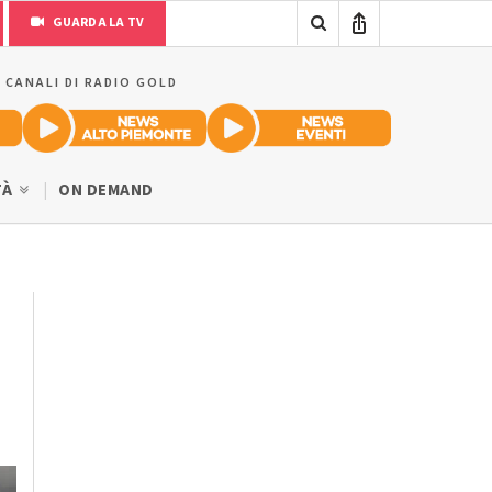
GUARDA LA TV
I CANALI DI RADIO GOLD
TÀ
ON DEMAND