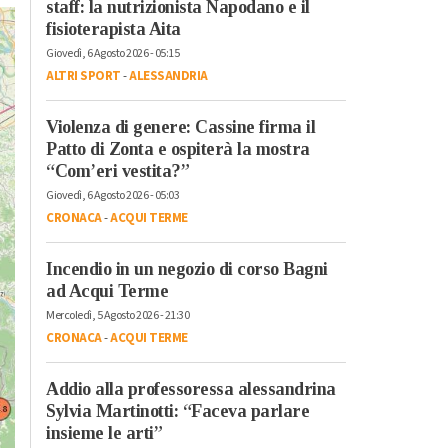
staff: la nutrizionista Napodano e il
fisioterapista Aita
Giovedì, 6 Agosto 2026 - 05:15
ALTRI SPORT
-
ALESSANDRIA
Violenza di genere: Cassine firma il
Patto di Zonta e ospiterà la mostra
“Com’eri vestita?”
Giovedì, 6 Agosto 2026 - 05:03
CRONACA
-
ACQUI TERME
Incendio in un negozio di corso Bagni
ad Acqui Terme
Mercoledì, 5 Agosto 2026 - 21:30
CRONACA
-
ACQUI TERME
Addio alla professoressa alessandrina
Sylvia Martinotti: “Faceva parlare
insieme le arti”