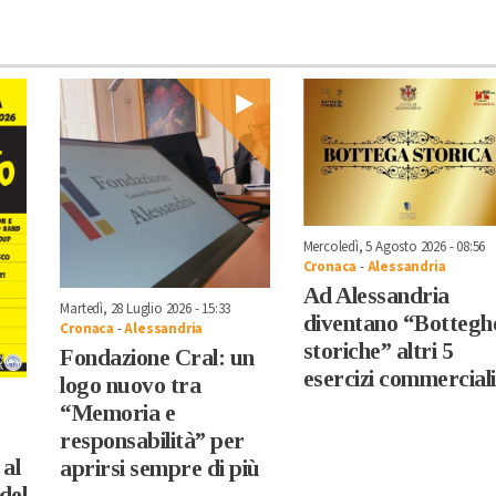
Mercoledì, 5 Agosto 2026 - 08:56
Cronaca
-
Alessandria
Ad Alessandria
Martedì, 28 Luglio 2026 - 15:33
diventano “Bottegh
Cronaca
-
Alessandria
storiche” altri 5
Fondazione Cral: un
esercizi commerciali
logo nuovo tra
“Memoria e
responsabilità” per
al
aprirsi sempre di più
del