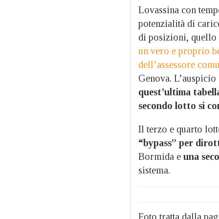
Lovassina con tempo 
potenzialità di cari
di posizioni, quell
un vero e proprio bo
dell’assessore comu
Genova. L’auspicio
quest’ultima tabell
secondo lotto si co
Il terzo e quarto lo
“bypass” per dirott
Bormida e
una seco
sistema.
Foto tratta dalla p