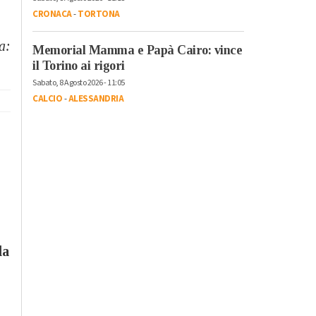
CRONACA
-
TORTONA
a:
Memorial Mamma e Papà Cairo: vince
il Torino ai rigori
Sabato, 8 Agosto 2026 - 11:05
CALCIO
-
ALESSANDRIA
la