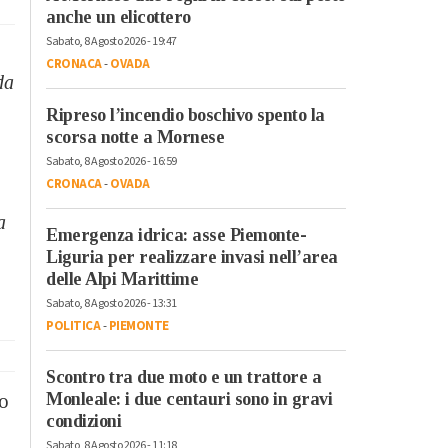
anche un elicottero
Sabato, 8 Agosto 2026 - 19:47
CRONACA
-
OVADA
da
Ripreso l’incendio boschivo spento la
scorsa notte a Mornese
Sabato, 8 Agosto 2026 - 16:59
CRONACA
-
OVADA
a
Emergenza idrica: asse Piemonte-
Liguria per realizzare invasi nell’area
delle Alpi Marittime
Sabato, 8 Agosto 2026 - 13:31
POLITICA
-
PIEMONTE
Scontro tra due moto e un trattore a
Monleale: i due centauri sono in gravi
to
condizioni
Sabato, 8 Agosto 2026 - 11:18