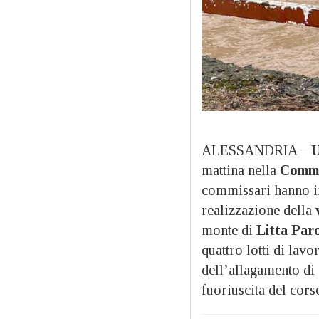
ALESSANDRIA –
U
mattina nella
Commis
commissari hanno inf
realizzazione della
monte di
Litta Paro
quattro lotti di lav
dell’allagamento di 
fuoriuscita del cors