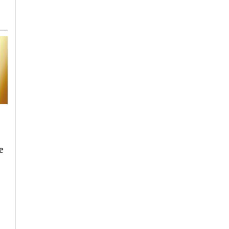
Lunedì, 3 Agosto 2026 - 10:04
Martedì, 4 Agosto 2026 - 07:03
e
Cronaca
-
Alessandria
Cronaca
-
Alessandria
Primi sguardi sul
Rinnovo
futuro foyer del
Autorizzazione
teatro comunale
Ambientale Syensqo,
Comitato “Ce l’ho ne
sangue”: “Gli enti si