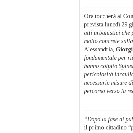
Ora toccherà al Con
prevista lunedì 29 g
atti urbanistici ch
molto concrete sulla
Alessandria,
Giorg
fondamentale per rid
hanno colpito Spinet
pericolosità idrauli
necessarie misure di
percorso verso la re
“Dopo la fase di pub
il primo cittadino “