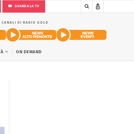
GUARDA LA TV
I CANALI DI RADIO GOLD
TÀ
ON DEMAND