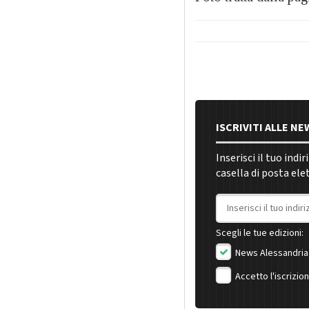
ISCRIVITI ALLE N
Inserisci il tuo indi
casella di posta ele
Indirizzo email
Scegli le tue edizioni:
News Alessandria
Accetto l'iscrizio