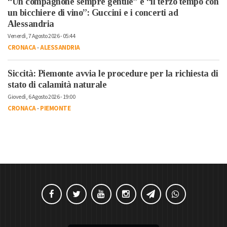
“Un compagnone sempre gentile” e “il terzo tempo con
un bicchiere di vino”: Guccini e i concerti ad
Alessandria
Venerdì, 7 Agosto 2026 - 05:44
CRONACA
-
ALESSANDRIA
Siccità: Piemonte avvia le procedure per la richiesta di
stato di calamità naturale
Giovedì, 6 Agosto 2026 - 19:00
CRONACA
-
PIEMONTE