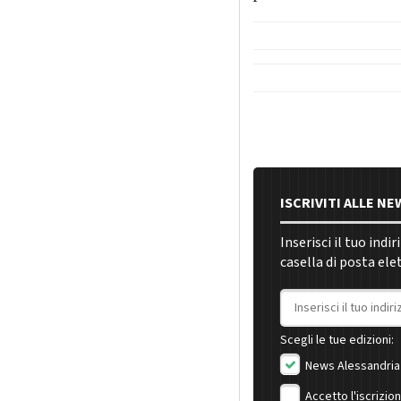
ISCRIVITI ALLE N
Inserisci il tuo indi
casella di posta ele
Indirizzo email
Scegli le tue edizioni:
News Alessandria
Accetto l'iscrizio