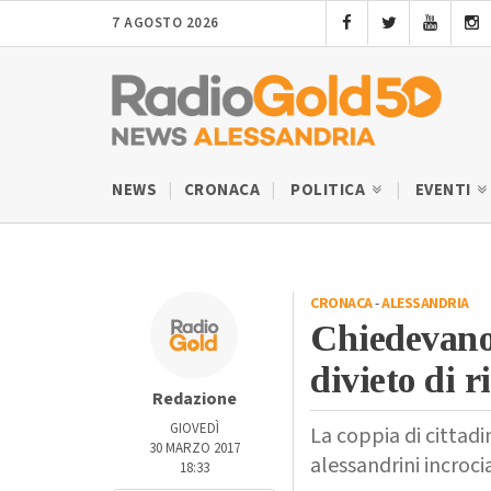
7 AGOSTO 2026
NEWS
CRONACA
POLITICA
EVENTI
CRONACA
-
ALESSANDRIA
Chiedevano 
divieto di r
Redazione
GIOVEDÌ
La coppia di cittadin
30 MARZO 2017
alessandrini incroci
18:33