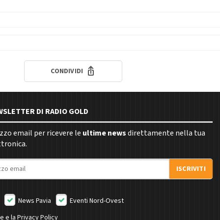
CONDIVIDI
EWSLETTER DI RADIO GOLD
rizzo email per ricevere le
ultime news
direttamente nella tua
ttronica.
ISCRIVITI
News Pavia
Eventi Nord-Ovest
ne e la
Privacy Policy