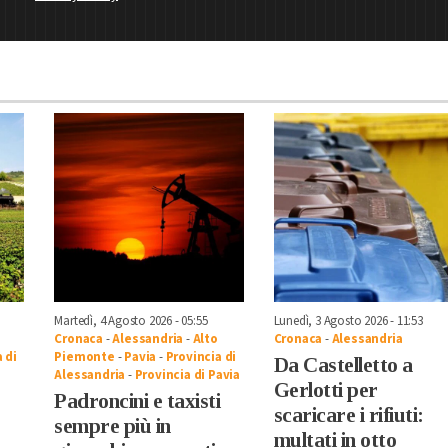
Martedì, 4 Agosto 2026 - 05:55
Lunedì, 3 Agosto 2026 - 11:53
Cronaca
-
Alessandria
-
Alto
Cronaca
-
Alessandria
 di
Piemonte
-
Pavia
-
Provincia di
Da Castelletto a
Alessandria
-
Provincia di Pavia
Gerlotti per
Padroncini e taxisti
scaricare i rifiuti:
sempre più in
multati in otto