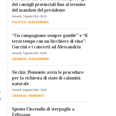
dei consigli provinciali fino al termine
del mandato del presidente
Venerdì, 7 Agosto 2026 - 05:55
POLITICA
-
ALESSANDRIA
“Un compagnone sempre gentile” e “il
terzo tempo con un bicchiere di vino”:
Guccini e i concerti ad Alessandria
Venerdì, 7 Agosto 2026 - 05:44
CRONACA
-
ALESSANDRIA
Siccità: Piemonte avvia le procedure
per la richiesta di stato di calamità
naturale
Giovedì, 6 Agosto 2026 - 19:00
a
CRONACA
-
PIEMONTE
e
Spento l’incendio di sterpaglie a
Felizzano