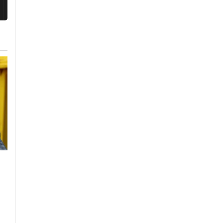
Venerdì, 31 Luglio 2026 - 05:27
Mercoledì, 29 Luglio 2026 - 15:47
Cronaca
-
Alessandria
Cronaca
-
Alessandria
Coordinamento per
Confindustria
la Palestina ai medici
acquista un
alessandrini:
defibrillatore. 35
“Boicottate farmaci
dipendenti hanno