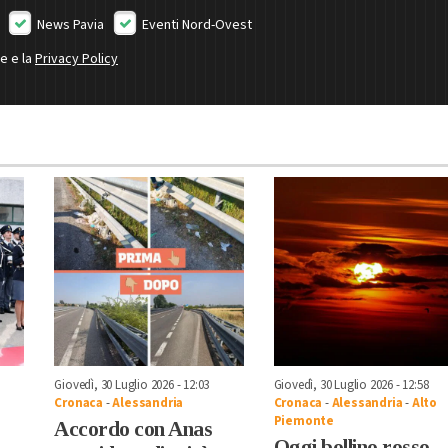
News Pavia
Eventi Nord-Ovest
ne e la
Privacy Policy
Giovedì, 30 Luglio 2026 - 12:03
Giovedì, 30 Luglio 2026 - 12:58
Cronaca
-
Alessandria
Cronaca
-
Alessandria
-
Alto
Piemonte
Accordo con Anas
Oggi bollino rosso