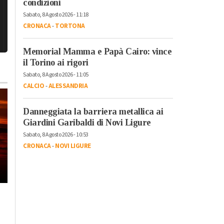
condizioni
Sabato, 8 Agosto 2026 - 11:18
CRONACA
-
TORTONA
Memorial Mamma e Papà Cairo: vince
il Torino ai rigori
Sabato, 8 Agosto 2026 - 11:05
CALCIO
-
ALESSANDRIA
Danneggiata la barriera metallica ai
Giardini Garibaldi di Novi Ligure
Sabato, 8 Agosto 2026 - 10:53
CRONACA
-
NOVI LIGURE
Giovedì, 30 Luglio 2026 - 17:46
Cronaca
-
Alessandria
Giovedì, 6 Agosto 2026 - 14:05
Sicurezza estiva:
Cronaca
-
Alessandria
contro degrado e
Duro attacco Fials: