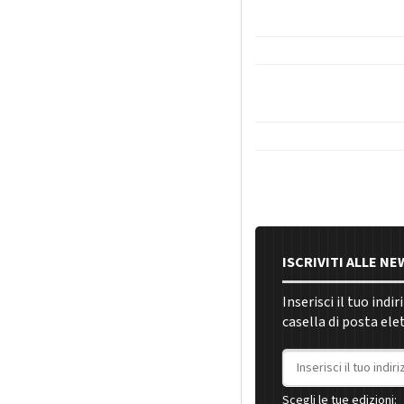
ISCRIVITI ALLE N
Inserisci il tuo indi
casella di posta ele
Indirizzo email
Scegli le tue edizioni: