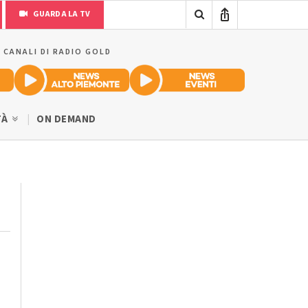
GUARDA LA TV
I CANALI DI RADIO GOLD
TÀ
ON DEMAND