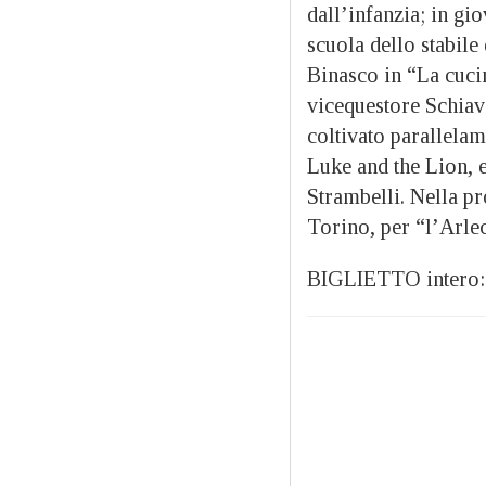
dall’infanzia; in gio
scuola dello stabil
Binasco in “La cucin
vicequestore Schiavo
coltivato parallela
Luke and the Lion, 
Strambelli. Nella pr
Torino, per “l’Arle
BIGLIETTO intero: €