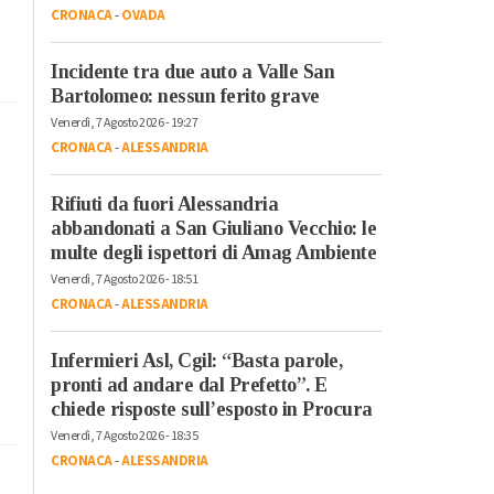
CRONACA
-
OVADA
Incidente tra due auto a Valle San
Bartolomeo: nessun ferito grave
Venerdì, 7 Agosto 2026 - 19:27
CRONACA
-
ALESSANDRIA
Rifiuti da fuori Alessandria
abbandonati a San Giuliano Vecchio: le
multe degli ispettori di Amag Ambiente
Venerdì, 7 Agosto 2026 - 18:51
CRONACA
-
ALESSANDRIA
Infermieri Asl, Cgil: “Basta parole,
pronti ad andare dal Prefetto”. E
chiede risposte sull’esposto in Procura
Venerdì, 7 Agosto 2026 - 18:35
CRONACA
-
ALESSANDRIA