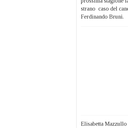
prossima stagione l
strano caso del can
Ferdinando Bruni.
Elisabetta Mazzullo 