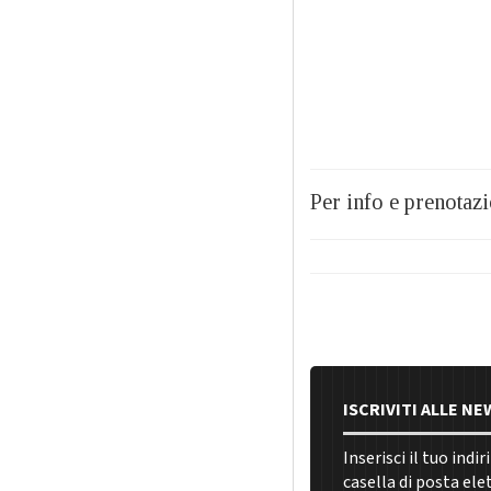
Per info e prenotaz
ISCRIVITI ALLE N
Inserisci il tuo indi
casella di posta ele