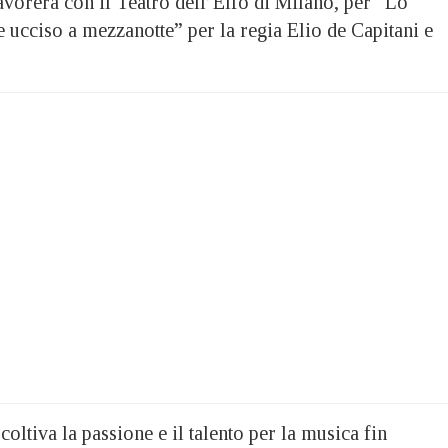
avorerà con il Teatro dell’Elfo di Milano, per “Lo
e ucciso a mezzanotte” per la regia Elio de Capitani e
coltiva la passione e il talento per la musica fin