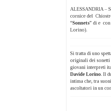
ALESSANDRIA – Saba
cornice del Chiostr
“
Sonnets
” di e con 
Lorino).
Si tratta di uno spet
originali dei sonett
giovani interpreti it
Davide Lorino
. Il 
intima che, tra suon
ascoltatori in un co