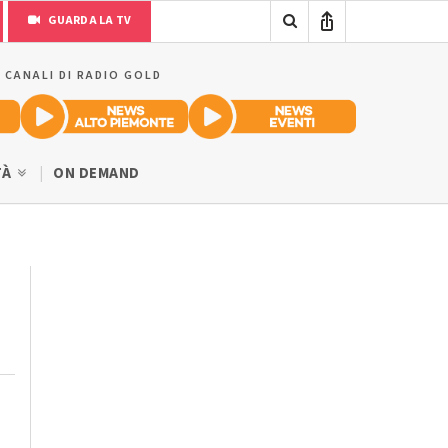
GUARDA LA TV
I CANALI DI RADIO GOLD
TÀ
ON DEMAND