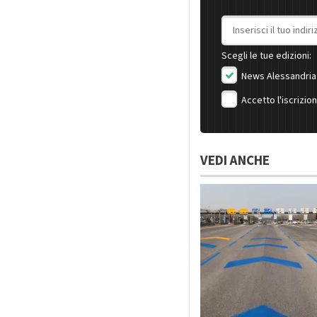
Indirizzo email
Scegli le tue edizioni:
News Alessandria
Accetto l'iscrizio
VEDI ANCHE