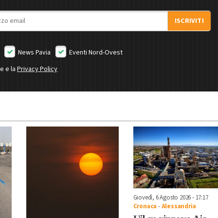
ISCRIVITI
News Pavia
Eventi Nord-Ovest
ne e la
Privacy Policy
Giovedì, 6 Agosto 2026 - 17:17
Cronaca
-
Alessandria