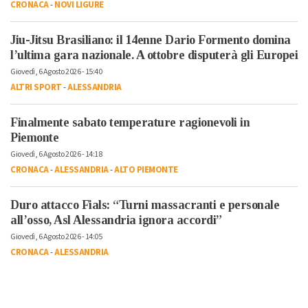
CRONACA
-
NOVI LIGURE
Jiu-Jitsu Brasiliano: il 14enne Dario Formento domina
l’ultima gara nazionale. A ottobre disputerà gli Europei
Giovedì, 6 Agosto 2026 - 15:40
ALTRI SPORT
-
ALESSANDRIA
Finalmente sabato temperature ragionevoli in
Piemonte
Giovedì, 6 Agosto 2026 - 14:18
CRONACA
-
ALESSANDRIA
-
ALTO PIEMONTE
Duro attacco Fials: “Turni massacranti e personale
all’osso, Asl Alessandria ignora accordi”
Giovedì, 6 Agosto 2026 - 14:05
CRONACA
-
ALESSANDRIA