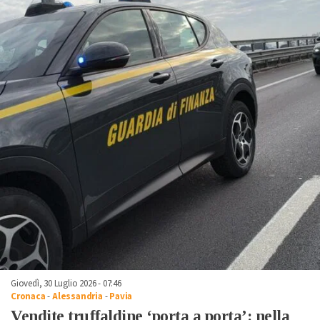
Giovedì, 30 Luglio 2026 - 07:46
Cronaca
-
Alessandria
-
Pavia
Vendite truffaldine ‘porta a porta’: nella