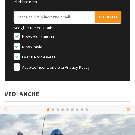
elettronica.
Indirizzo email
ISCRIVITI
Scegli le tue edizioni:
News Alessandria
News Pavia
Eventi Nord-Ovest
Accetto l'iscrizione e la
Privacy Policy
VEDI ANCHE