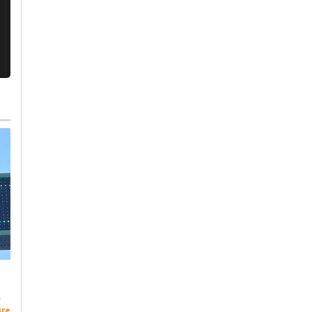
Venerdì, 24 Luglio 2026 - 12:51
Lunedì, 3 Agosto 2026 - 08:24
Alessandria Calcio
-
Calcio
-
Cronaca
-
Eventi
-
Feste e
-
Alessandria
Sagre
-
Alessandria
ure