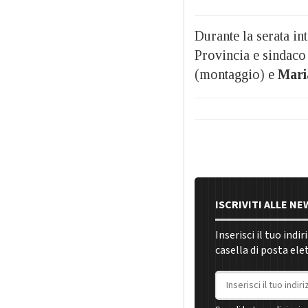
Durante la serata i
Provincia e sindaco
(montaggio) e
Maria
ISCRIVITI ALLE N
Inserisci il tuo indi
casella di posta ele
Indirizzo email