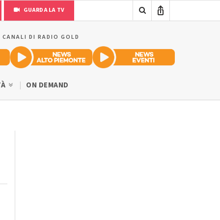
GUARDA LA TV
I CANALI DI RADIO GOLD
TÀ
ON DEMAND