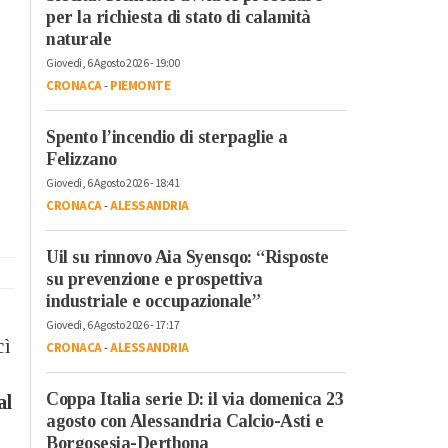
per la richiesta di stato di calamità
naturale
Giovedì, 6 Agosto 2026 - 19:00
CRONACA
-
PIEMONTE
Spento l’incendio di sterpaglie a
Felizzano
Giovedì, 6 Agosto 2026 - 18:41
CRONACA
-
ALESSANDRIA
Uil su rinnovo Aia Syensqo: “Risposte
su prevenzione e prospettiva
industriale e occupazionale”
Giovedì, 6 Agosto 2026 - 17:17
cì
CRONACA
-
ALESSANDRIA
Coppa Italia serie D: il via domenica 23
al
agosto con Alessandria Calcio-Asti e
Borgosesia-Derthona