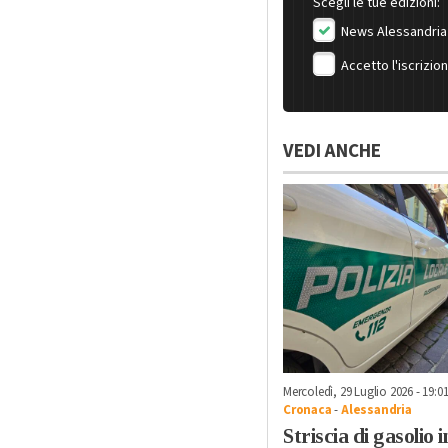
Scegli le tue edizioni:
News Alessandria
Accetto l'iscrizio
VEDI ANCHE
Mercoledì, 29 Luglio 2026 - 19:0
Cronaca
-
Alessandria
Striscia di gasolio i