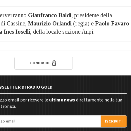
nterverranno
Gianfranco Baldi
, presidente della
 di Cassine,
Maurizio Orlandi
(regia) e
Paolo Favaro
 Ines Ioselli
, della locale sezione Anpi.
CONDIVIDI
EWSLETTER DI RADIO GOLD
rizzo email per ricevere le
ultime news
direttamente nella tua
ttronica.
ISCRIVITI