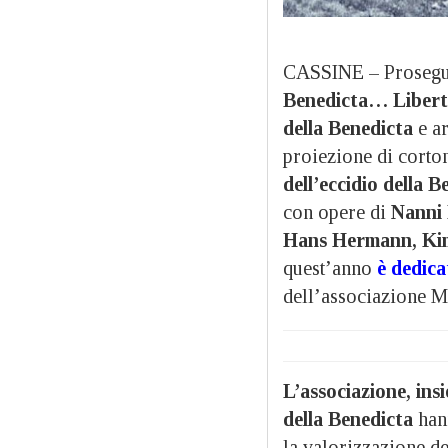
CASSINE – Prosegue,
Benedicta… Libert
della Benedicta
e ar
proiezione di corto
dell’eccidio della B
con opere di
Nanni B
Hans Hermann, Kim 
quest’anno
è dedic
dell’associazione M
L’associazione, ins
della Benedicta
hann
la valorizzazione de