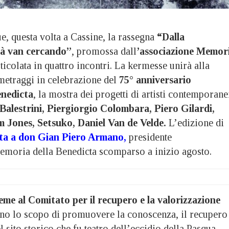
 questa volta a Cassine, la rassegna
“Dalla
à van cercando”
, promossa dall
’associazione Memor
ticolata in quattro incontri. La kermesse unirà alla
metraggi in celebrazione del
75° anniversario
enedicta
, la mostra dei progetti di artisti contemporane
alestrini, Piergiorgio Colombara, Piero Gilardi,
Jones, Setsuko, Daniel Van de Velde.
L’edizione di
ata a don Gian Piero Armano
,
presidente
emoria della Benedicta scomparso a inizio agosto.
ieme al Comitato per il recupero e la valorizzazione
o lo scopo di promuovere la conoscenza, il recupero
l sito storico che fu teatro dell’eccidio della Pasqua