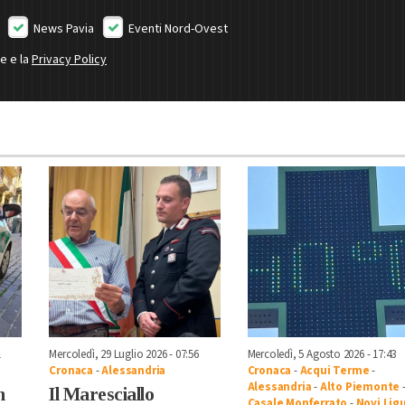
News Pavia
Eventi Nord-Ovest
ne e la
Privacy Policy
1
Mercoledì, 29 Luglio 2026 - 07:56
Mercoledì, 5 Agosto 2026 - 17:43
Cronaca
-
Alessandria
Cronaca
-
Acqui Terme
-
Alessandria
-
Alto Piemonte
n
Il Maresciallo
Casale Monferrato
-
Novi Lig