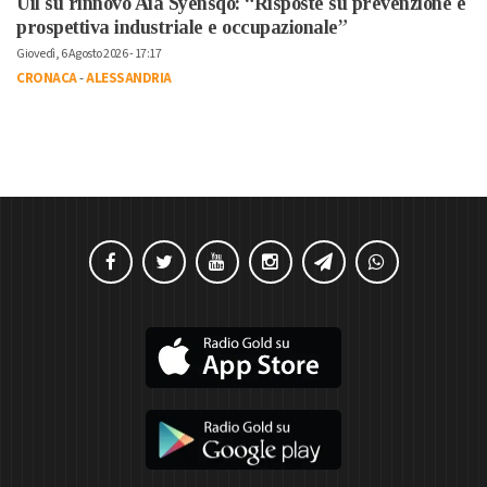
Uil su rinnovo Aia Syensqo: “Risposte su prevenzione e
prospettiva industriale e occupazionale”
Giovedì, 6 Agosto 2026 - 17:17
CRONACA
-
ALESSANDRIA