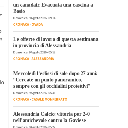
un canadair. Evacuata una cascina a
Bosio
r
Domenica, 9 Agosto 2026 - 09:14
CRONACA
-
OVADA
o
e
Le offerte di lavoro di questa settimana
in provincia di Alessandria
Domenica, 9 Agosto 2026 - 05:52
CRONACA
-
ALESSANDRIA
Mercoledì l’eclissi di sole dopo 27 anni:
“Cercate un punto panoramico,
lo
sempre con gli occhialini protettivi”
Domenica, 9 Agosto 2026 - 05:31
CRONACA
-
CASALE MONFERRATO
Alessandria Calcio: vittoria per 2-0
nell’amichevole contro la Gaviese
Domenica, 9 Agosto 2026 - 05:27