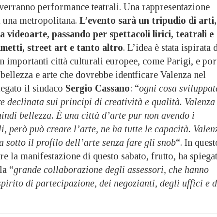
 avverranno performance teatrali. Una rappresentazione
i una metropolitana.
L’evento sarà un tripudio di arti,
la videoarte, passando per spettacoli lirici, teatrali e
metti, street art e tanto altro
. L’idea è stata ispirata 
n importanti città culturali europee, come Parigi, e por
i bellezza e arte che dovrebbe identficare Valenza nel
egato il sindaco
Sergio Cassano
: “
ogni cosa sviluppat
e declinata sui principi di creatività e qualità. Valenza
uindi bellezza. È una città d’arte pur non avendo i
i, però può creare l’arte, ne ha tutte le capacità.
Valen
 sotto il profilo dell’arte senza fare gli snob
“. In quest
e la manifestazione di questo sabato, frutto, ha spiega
la “
grande collaborazione degli assessori, che hanno
irito di partecipazione, dei negozianti, degli uffici e d