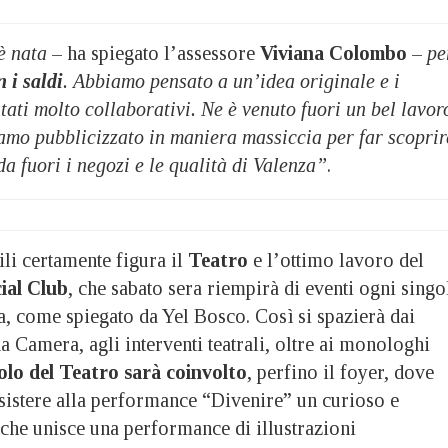
è nata
– ha spiegato l’assessore
Viviana Colombo
–
pe
 i saldi
. Abbiamo pensato a un’idea originale e i
ati molto collaborativi. Ne è venuto fuori un bel lavor
amo pubblicizzato in maniera massiccia per far scoprir
da fuori i negozi e le qualità di Valenza”
.
bili certamente figura il
Teatro
e l’ottimo lavoro del
ial Club
, che sabato sera riempirà di eventi ogni singo
ra, come spiegato da Yel Bosco. Così si spazierà dai
a Camera, agli interventi teatrali, oltre ai monologhi
lo del Teatro sarà coinvolto
, perfino il foyer, dove
ssistere alla performance “Divenire” un curioso e
 che unisce una performance di illustrazioni