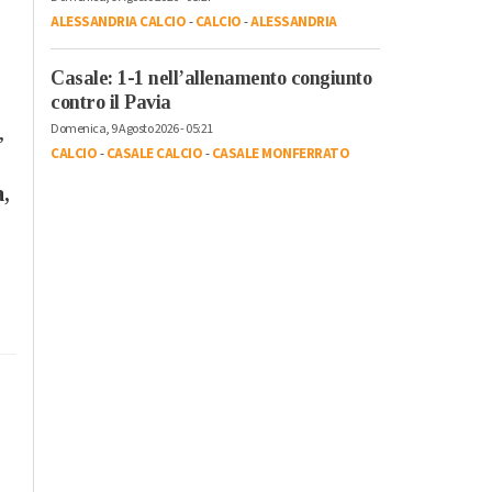
ALESSANDRIA CALCIO
-
CALCIO
-
ALESSANDRIA
Casale: 1-1 nell’allenamento congiunto
contro il Pavia
,
Domenica, 9 Agosto 2026 - 05:21
CALCIO
-
CASALE CALCIO
-
CASALE MONFERRATO
a,