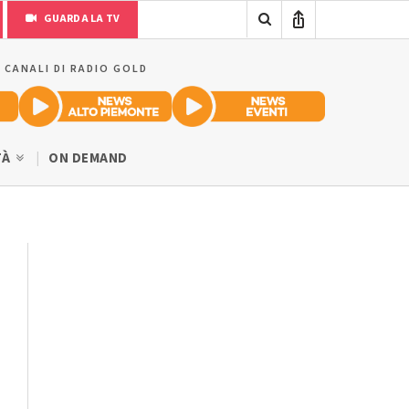
GUARDA LA TV
I CANALI DI RADIO GOLD
TÀ
ON DEMAND