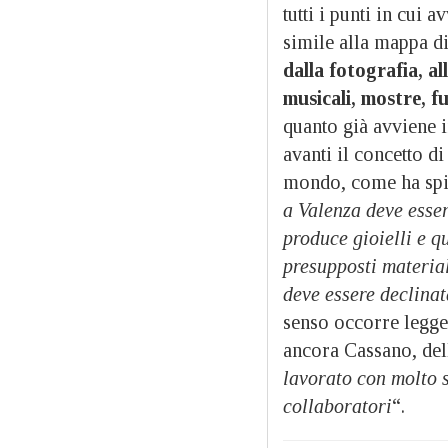
tutti i punti in cui
simile alla mappa d
dalla fotografia, al
musicali, mostre, fu
quanto già avviene i
avanti il concetto d
mondo, come ha spi
a Valenza deve esser
produce gioielli e q
presupposti material
deve essere declinata
senso occorre legger
ancora Cassano, del
lavorato con molto sp
collaboratori
“.