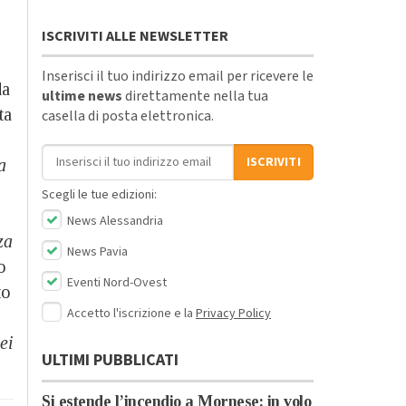
ISCRIVITI ALLE NEWSLETTER
Inserisci il tuo indirizzo email per ricevere le
da
ultime news
direttamente nella tua
ta
casella di posta elettronica.
Indirizzo email
ISCRIVITI
a
Scegli le tue edizioni:
News Alessandria
za
News Pavia
o
Eventi Nord-Ovest
to
Accetto l'iscrizione e la
Privacy Policy
ei
ULTIMI PUBBLICATI
Si estende l’incendio a Mornese: in volo