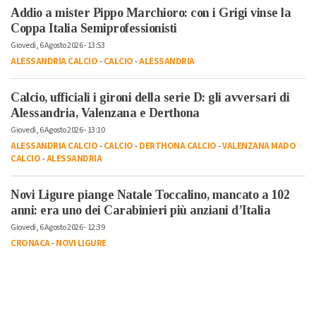
Addio a mister Pippo Marchioro: con i Grigi vinse la
Coppa Italia Semiprofessionisti
Giovedì, 6 Agosto 2026 - 13:53
ALESSANDRIA CALCIO
-
CALCIO
-
ALESSANDRIA
Calcio, ufficiali i gironi della serie D: gli avversari di
Alessandria, Valenzana e Derthona
Giovedì, 6 Agosto 2026 - 13:10
ALESSANDRIA CALCIO
-
CALCIO
-
DERTHONA CALCIO
-
VALENZANA MADO
CALCIO
-
ALESSANDRIA
Novi Ligure piange Natale Toccalino, mancato a 102
anni: era uno dei Carabinieri più anziani d’Italia
Giovedì, 6 Agosto 2026 - 12:39
CRONACA
-
NOVI LIGURE