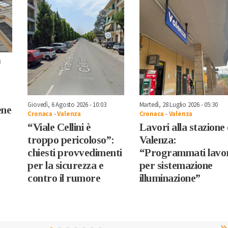
3
Giovedì, 6 Agosto 2026 - 10:03
Martedì, 28 Luglio 2026 - 05:30
ene
Cronaca
-
Valenza
Cronaca
-
Valenza
“Viale Cellini è
Lavori alla stazione 
troppo pericoloso”:
Valenza:
chiesti provvedimenti
“Programmati lavo
per la sicurezza e
per sistemazione
contro il rumore
illuminazione”