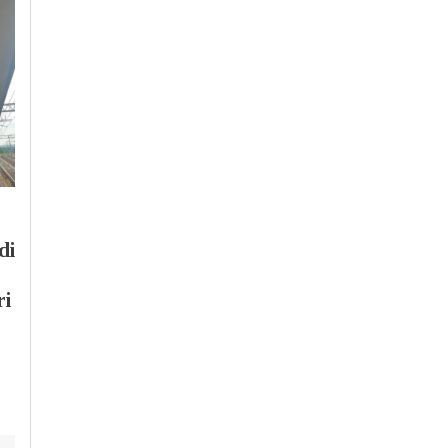
Sabato, 1 Agosto 2026 - 11:45
Cronaca
-
Valenza
Pd a Valenza: “Il
Giovedì, 6 Agosto 2026 - 07:56
verde va tutelato,
Cronaca
-
Politica
-
Valenza
perché
di
Deangelis e Zaio al
l’Amministrazione ha
nuovo governo di
ignorato il nostro
ri
Valenza: “Superi
appello?”
differenze politiche, e
Ballerini sia il sindaco
di tutti”