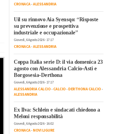
CRONACA
-
ALESSANDRIA
Uil su rinnovo Aia Syensqo: “Risposte
su prevenzione e prospettiva
industriale e occupazionale”
Giovedì, 6 Agosto 2026 - 17:17
CRONACA
-
ALESSANDRIA
Coppa Italia serie D: il via domenica 23
agosto con Alessandria Calcio-Asti e
Borgosesia-Derthona
Giovedì, 6 Agosto 2026 - 17:17
ALESSANDRIA CALCIO
-
CALCIO
-
DERTHONA CALCIO
-
ALESSANDRIA
Ex Ilva: Schlein e sindacati chiedono a
Meloni responsabilità
Giovedì, 6 Agosto 2026 - 16:02
CRONACA
-
NOVI LIGURE