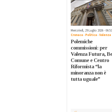
Mercoledì, 29 Luglio 2026 - 06:5
Cronaca
-
Politica
-
Valenza
Polemiche
commissioni: per
Valenza Futura, B
Comune e Centro
Riformista “la
minoranza non è
tutta uguale”