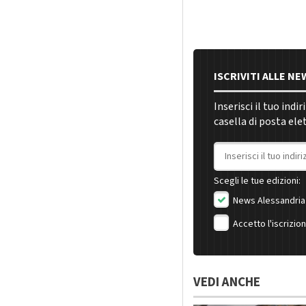
ISCRIVITI ALLE N
Inserisci il tuo indi
casella di posta ele
Indirizzo email
Scegli le tue edizioni:
News Alessandria
Accetto l'iscrizio
VEDI ANCHE