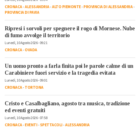
CRONACA
-
ALESSANDRIA
-
ALTO PIEMONTE
-
PROVINCIA DI ALESSANDRIA
-
PROVINCIA DI PAVIA
Ripresi i sorvoli per spegnere il rogo di Mornese. Nube
di fumo avvolge il territorio
Lunedì, 10 Agosto 2026 - 09:21
CRONACA
-
OVADA
Un uomo pronto a farla finita poi le parole calme di un
Carabiniere fuori servizio e la tragedia evitata
Lunedì, 10 Agosto 2026 - 09:01
CRONACA
-
TORTONA
Cristo e Casalbagliano, agosto tra musica, tradizione
ed eventi gratuiti
Lunedì, 10 Agosto 2026 - 07:58
CRONACA
-
EVENTI
-
SPETTACOLI
-
ALESSANDRIA