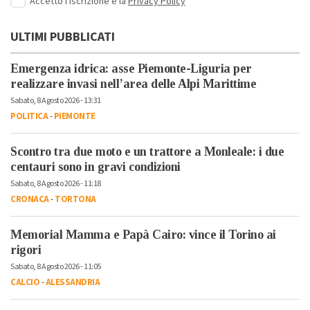
Accetto l'iscrizione e la
Privacy Policy
ULTIMI PUBBLICATI
Emergenza idrica: asse Piemonte-Liguria per
realizzare invasi nell’area delle Alpi Marittime
Sabato, 8 Agosto 2026 - 13:31
POLITICA
-
PIEMONTE
Scontro tra due moto e un trattore a Monleale: i due
centauri sono in gravi condizioni
Sabato, 8 Agosto 2026 - 11:18
CRONACA
-
TORTONA
Memorial Mamma e Papà Cairo: vince il Torino ai
rigori
Sabato, 8 Agosto 2026 - 11:05
CALCIO
-
ALESSANDRIA