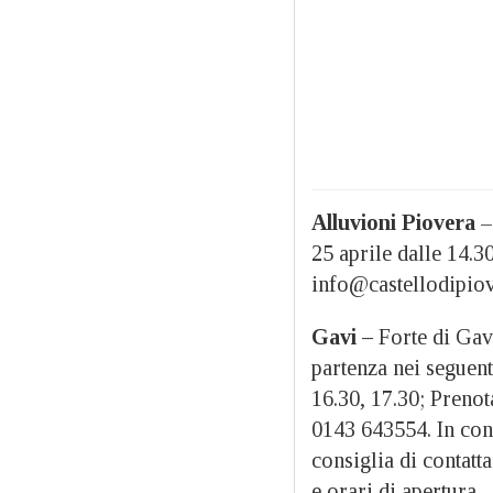
Alluvioni Piovera
–
25 aprile dalle 14.3
info@castellodipiov
Gavi –
Forte di Gavi
partenza nei seguenti
16.30, 17.30; Prenot
0143 643554. In cons
consiglia di contatt
e orari di apertura.