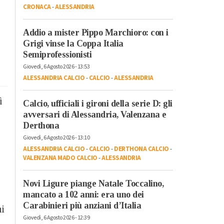
CRONACA
-
ALESSANDRIA
Addio a mister Pippo Marchioro: con i
Grigi vinse la Coppa Italia
Semiprofessionisti
Giovedì, 6 Agosto 2026 - 13:53
ALESSANDRIA CALCIO
-
CALCIO
-
ALESSANDRIA
ì
Calcio, ufficiali i gironi della serie D: gli
avversari di Alessandria, Valenzana e
Derthona
Giovedì, 6 Agosto 2026 - 13:10
ALESSANDRIA CALCIO
-
CALCIO
-
DERTHONA CALCIO
-
VALENZANA MADO CALCIO
-
ALESSANDRIA
Novi Ligure piange Natale Toccalino,
mancato a 102 anni: era uno dei
Carabinieri più anziani d’Italia
ni
Giovedì, 6 Agosto 2026 - 12:39