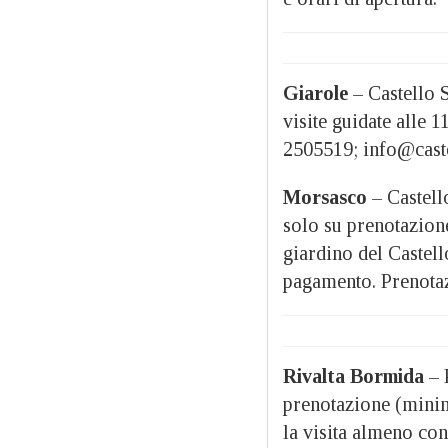
Giarole
– Castello S
visite guidate alle 
2505519; info@caste
Morsasco
– Castell
solo su prenotazion
giardino del Castel
pagamento. Prenota
Rivalta Bormida
– 
prenotazione (minim
la visita almeno con