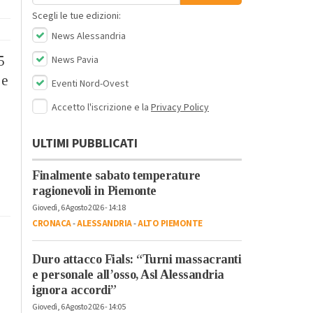
Scegli le tue edizioni:
News Alessandria
News Pavia
5
 e
Eventi Nord-Ovest
Accetto l'iscrizione e la
Privacy Policy
ULTIMI PUBBLICATI
Finalmente sabato temperature
ragionevoli in Piemonte
Giovedì, 6 Agosto 2026 - 14:18
CRONACA
-
ALESSANDRIA
-
ALTO PIEMONTE
Duro attacco Fials: “Turni massacranti
e personale all’osso, Asl Alessandria
ignora accordi”
Giovedì, 6 Agosto 2026 - 14:05