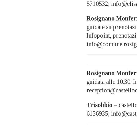
5710532; info@elisa
Rosignano Monfer
guidate su prenotazi
Infopoint, prenotaz
info@comune.rosign
Rosignano Monfer
guidata alle 10.30. 
reception@castello
Trisobbio
– castello
6136935; info@caste