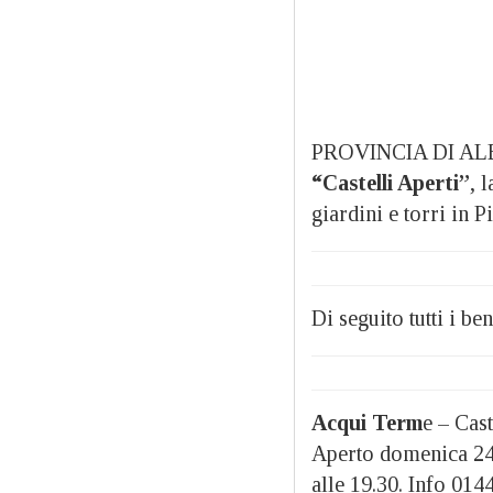
PROVINCIA DI AL
“Castelli Aperti”
, 
giardini e torri in 
Di seguito tutti i be
Acqui Term
e – Cas
Aperto domenica 24 e
alle 19.30. Info 01