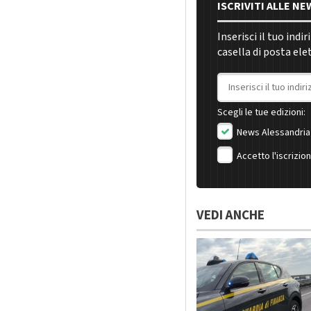
ISCRIVITI ALLE N
Inserisci il tuo indi
casella di posta ele
Indirizzo email
Scegli le tue edizioni:
News Alessandria
Accetto l'iscrizio
VEDI ANCHE