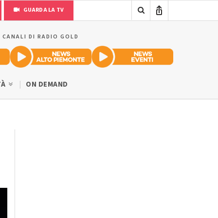
GUARDA LA TV
I CANALI DI RADIO GOLD
TÀ
ON DEMAND