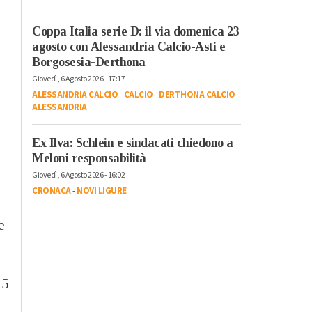
Coppa Italia serie D: il via domenica 23
agosto con Alessandria Calcio-Asti e
Borgosesia-Derthona
Giovedì, 6 Agosto 2026 - 17:17
ALESSANDRIA CALCIO
-
CALCIO
-
DERTHONA CALCIO
-
ALESSANDRIA
Ex Ilva: Schlein e sindacati chiedono a
Meloni responsabilità
Giovedì, 6 Agosto 2026 - 16:02
CRONACA
-
NOVI LIGURE
e
15