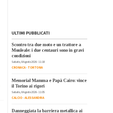
ULTIMI PUBBLICATI
Scontro tra due moto e un trattore a
Monleale: i due centauri sono in gravi
condizioni
Sabato, 8 Agosto 2026 - 11:18
CRONACA
-
TORTONA
Memorial Mamma e Papà Cairo: vince
il Torino ai rigori
Sabato, 8 Agosto 2026 - 11:05
CALCIO
-
ALESSANDRIA
Danneggiata la barriera metallica ai