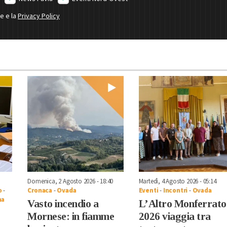
ne e la
Privacy Policy
Domenica, 2 Agosto 2026 - 18:40
Martedì, 4 Agosto 2026 - 05:14
o
-
Cronaca
-
Ovada
Eventi
-
Incontri
-
Ovada
na
Vasto incendio a
L’Altro Monferrato
Mornese: in fiamme
2026 viaggia tra