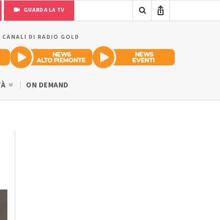
GUARDA LA TV
I CANALI DI RADIO GOLD
TÀ
ON DEMAND