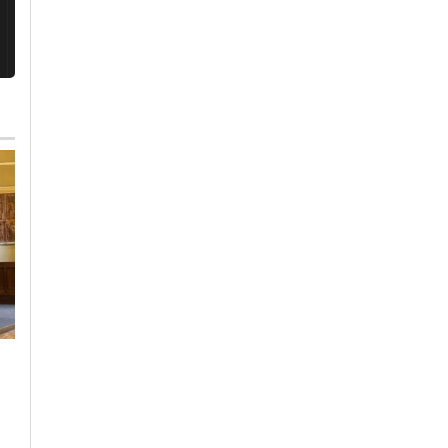
Domenica, 2 Agosto 2026 - 19:55
Mercoledì, 5 Agosto 2026 - 12:34
Cronaca
-
Ovada
Cronaca
-
Ovada
Incendio a Mornese, il
A Mornese la
sindaco esorta tutti a
situazione torna sott