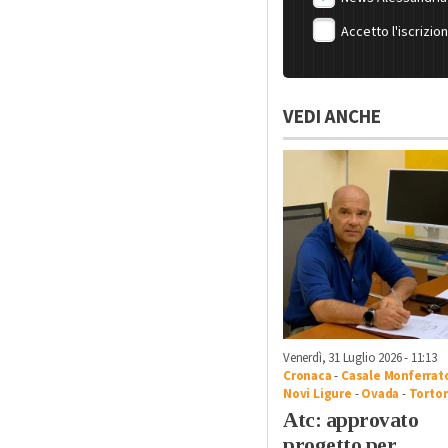
Accetto l'iscrizio
VEDI ANCHE
Venerdì, 31 Luglio 2026 - 11:13
Cronaca
-
Casale Monferrat
Novi Ligure
-
Ovada
-
Torto
Atc: approvato
progetto per