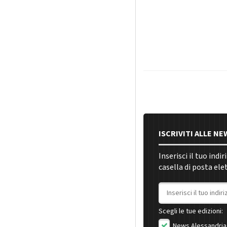
ISCRIVITI ALLE N
Inserisci il tuo indi
casella di posta ele
Indirizzo email
Scegli le tue edizioni:
News Alessandria