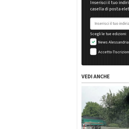
Inserisci il tuo indi
casella di posta ele
Indirizzo email
Scegli le tue edizioni:
News Alessandria
Accetto l'iscrizio
VEDI ANCHE