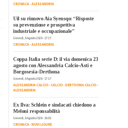
CRONACA
-
ALESSANDRIA
Uil su rinnovo Aia Syensqo: “Risposte
su prevenzione e prospettiva
industriale e occupazionale”
Giovedì, 6 Agosto 2026 - 17:17
CRONACA
-
ALESSANDRIA
Coppa Italia serie D: il via domenica 23
agosto con Alessandria Calcio-Asti e
Borgosesia-Derthona
Giovedì, 6 Agosto 2026 - 17:17
ALESSANDRIA CALCIO
-
CALCIO
-
DERTHONA CALCIO
-
ALESSANDRIA
Ex Ilva: Schlein e sindacati chiedono a
Meloni responsabilità
Giovedì, 6 Agosto 2026 - 16:02
CRONACA
-
NOVI LIGURE