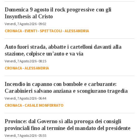
Domenica 9 agosto il rock progressive con gli
Insynthesis al Cristo
Venerdì, 7 Agosto 2026 - 09:02
CRONACA
-
EVENTI
-
SPETTACOLI
-
ALESSANDRIA
Auto fuori strada, abbatte i cartelloni davanti alla
stazione, colpisce un’auto e va via
Venerdì, 7 Agosto 2026 - 08:15
CRONACA
-
ALESSANDRIA
Incendio in capanno con bombole e carburante:
Carabinieri salvano anziana e scongiurano tragedia
Venerdì, 7 Agosto 2026 - 06:44
CRONACA
-
CASALE MONFERRATO
Province: dal Governo sì alla proroga dei consigli
provinciali fino al termine del mandato del presidente
Venerdì, 7 Agosto 2026 - 05:55