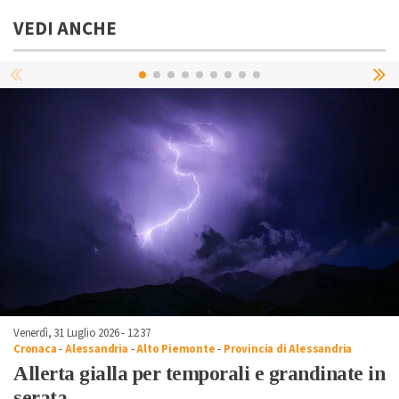
VEDI ANCHE
Venerdì, 31 Luglio 2026 - 12:37
Cronaca
-
Alessandria
-
Alto Piemonte
-
Provincia di Alessandria
Allerta gialla per temporali e grandinate in
serata