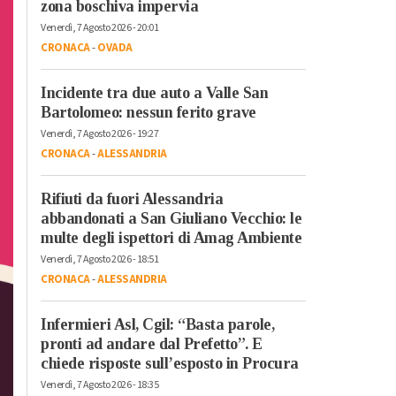
zona boschiva impervia
Venerdì, 7 Agosto 2026 - 20:01
CRONACA
-
OVADA
Incidente tra due auto a Valle San
Bartolomeo: nessun ferito grave
Venerdì, 7 Agosto 2026 - 19:27
CRONACA
-
ALESSANDRIA
Rifiuti da fuori Alessandria
abbandonati a San Giuliano Vecchio: le
multe degli ispettori di Amag Ambiente
Venerdì, 7 Agosto 2026 - 18:51
CRONACA
-
ALESSANDRIA
Infermieri Asl, Cgil: “Basta parole,
pronti ad andare dal Prefetto”. E
chiede risposte sull’esposto in Procura
Venerdì, 7 Agosto 2026 - 18:35