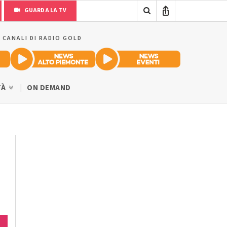
GUARDA LA TV
I CANALI DI RADIO GOLD
TÀ
ON DEMAND