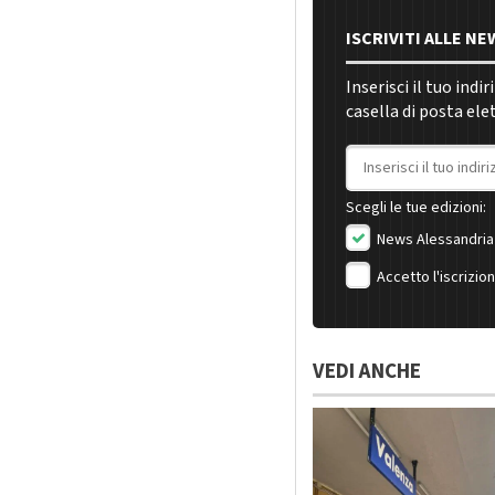
ISCRIVITI ALLE N
Inserisci il tuo indi
casella di posta ele
Indirizzo email
Scegli le tue edizioni:
News Alessandria
Accetto l'iscrizio
VEDI ANCHE