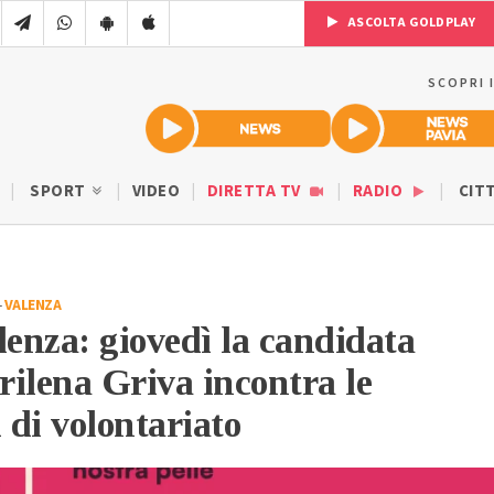
ASCOLTA GOLDPLAY
SCOPRI 
SPORT
VIDEO
DIRETTA TV
RADIO
CIT
-
VALENZA
lenza: giovedì la candidata
ilena Griva incontra le
 di volontariato