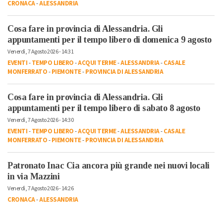
CRONACA
-
ALESSANDRIA
Cosa fare in provincia di Alessandria. Gli
appuntamenti per il tempo libero di domenica 9 agosto
Venerdì, 7 Agosto 2026 - 14:31
EVENTI
-
TEMPO LIBERO
-
ACQUI TERME
-
ALESSANDRIA
-
CASALE
MONFERRATO
-
PIEMONTE
-
PROVINCIA DI ALESSANDRIA
Cosa fare in provincia di Alessandria. Gli
appuntamenti per il tempo libero di sabato 8 agosto
Venerdì, 7 Agosto 2026 - 14:30
EVENTI
-
TEMPO LIBERO
-
ACQUI TERME
-
ALESSANDRIA
-
CASALE
MONFERRATO
-
PIEMONTE
-
PROVINCIA DI ALESSANDRIA
Patronato Inac Cia ancora più grande nei nuovi locali
in via Mazzini
Venerdì, 7 Agosto 2026 - 14:26
CRONACA
-
ALESSANDRIA