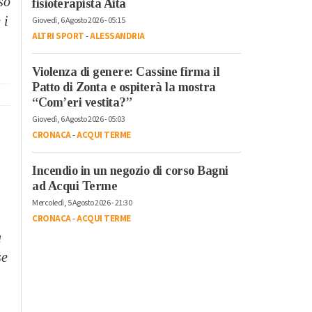
so
fisioterapista Aita
 i
Giovedì, 6 Agosto 2026 - 05:15
ALTRI SPORT
-
ALESSANDRIA
Violenza di genere: Cassine firma il
Patto di Zonta e ospiterà la mostra
“Com’eri vestita?”
Giovedì, 6 Agosto 2026 - 05:03
CRONACA
-
ACQUI TERME
Incendio in un negozio di corso Bagni
ad Acqui Terme
Mercoledì, 5 Agosto 2026 - 21:30
CRONACA
-
ACQUI TERME
a
se