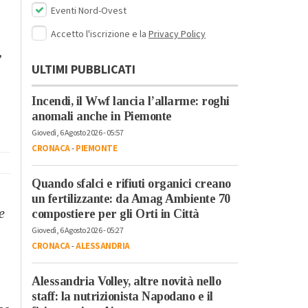
Eventi Nord-Ovest
Accetto l'iscrizione e la
Privacy Policy
,
ULTIMI PUBBLICATI
Incendi, il Wwf lancia l’allarme: roghi
anomali anche in Piemonte
Giovedì, 6 Agosto 2026 - 05:57
CRONACA
-
PIEMONTE
Quando sfalci e rifiuti organici creano
un fertilizzante: da Amag Ambiente 70
e
compostiere per gli Orti in Città
Giovedì, 6 Agosto 2026 - 05:27
CRONACA
-
ALESSANDRIA
Alessandria Volley, altre novità nello
staff: la nutrizionista Napodano e il