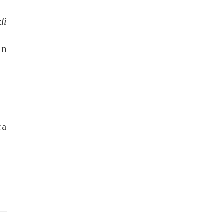
di
in
ra
e