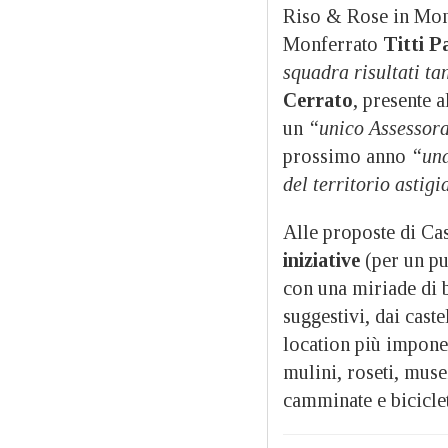
Riso & Rose in Monf
Monferrato
Titti P
squadra risultati ta
Cerrato
, presente 
un
“unico Assessora
prossimo anno
“una
del territorio astigi
Alle proposte di Ca
iniziative
(per un pu
con una miriade di b
suggestivi, dai castel
location più impone
mulini, roseti, muse
camminate e biciclet