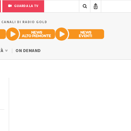
GUARDA LA TV
I CANALI DI RADIO GOLD
TÀ
ON DEMAND