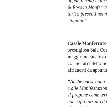
appuntamenti e di ri
& Rose in Monferrat
turisti presenti nel
stagioni.”
Casale Monferrato
prestigiosa Sala Con
maggio musicale di g
cornici architettoni
affiancati da appunt
“Anche quest’anno –
e alle Manifestazio
si propone come terr
come già iniziato d