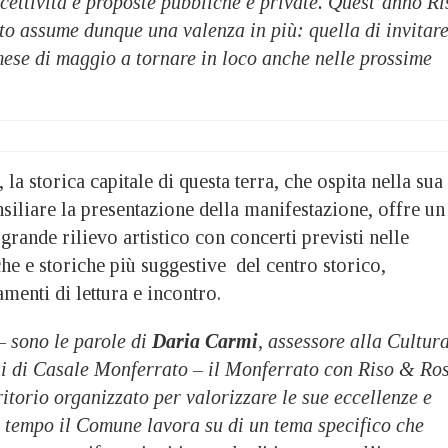
cettività e proposte pubbliche e private. Quest’anno Ri
o assume dunque una valenza in più: quella di invitare
 mese di maggio a tornare in loco anche nelle prossime
, la storica capitale di questa terra, che ospita nella sua
siliare la presentazione della manifestazione, offre un
rande rilievo artistico con concerti previsti nelle
che e storiche più suggestive del centro storico,
amenti di lettura e incontro.
 sono le parole di
Daria Carmi
, assessore alla Cultur
ni di Casale Monferrato – il Monferrato con Riso & Ro
itorio organizzato per valorizzare le sue eccellenze e
a tempo il Comune lavora su di un tema specifico che