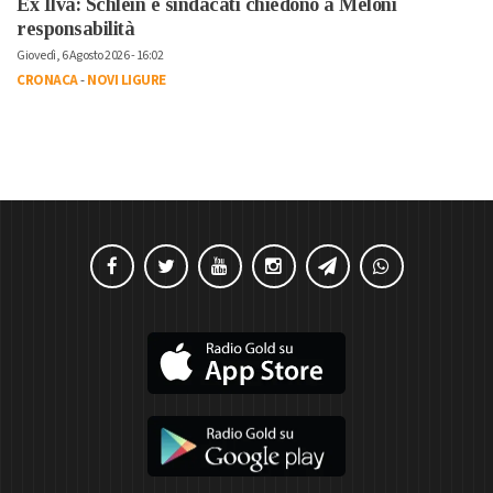
Ex Ilva: Schlein e sindacati chiedono a Meloni
responsabilità
Giovedì, 6 Agosto 2026 - 16:02
CRONACA
-
NOVI LIGURE