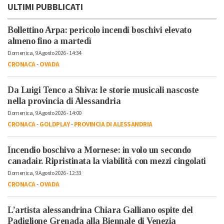
ULTIMI PUBBLICATI
Bollettino Arpa: pericolo incendi boschivi elevato
almeno fino a martedì
Domenica, 9 Agosto 2026 - 14:34
CRONACA
-
OVADA
Da Luigi Tenco a Shiva: le storie musicali nascoste
nella provincia di Alessandria
Domenica, 9 Agosto 2026 - 14:00
CRONACA
-
GOLDPLAY
-
PROVINCIA DI ALESSANDRIA
Incendio boschivo a Mornese: in volo un secondo
canadair. Ripristinata la viabilità con mezzi cingolati
Domenica, 9 Agosto 2026 - 12:33
CRONACA
-
OVADA
L’artista alessandrina Chiara Galliano ospite del
Padiglione Grenada alla Biennale di Venezia