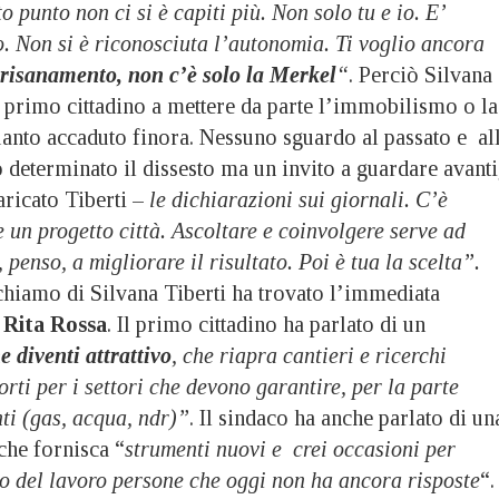
o punto non ci si è capiti più. Non solo tu e io. E’
. Non si è riconosciuta l’autonomia. Ti voglio ancora
l risanamento, non c’è solo la Merkel
“
. Perciò Silvana
il primo cittadino a mettere da parte l’immobilismo o la
uanto accaduto finora. Nessuno sguardo al passato e al
 determinato il dissesto ma un invito a guardare avanti
aricato Tiberti –
le dichiarazioni sui giornali. C’è
e un progetto città. Ascoltare e coinvolgere serve ad
, penso, a migliorare il risultato. Poi è tua la scelta”.
richiamo di Silvana Tiberti ha trovato l’immediata
o
Rita Rossa
. Il primo cittadino ha parlato di un
e diventi attrattivo
, che riapra cantieri e ricerchi
orti per i settori che devono garantire, per la parte
ti (gas, acqua, ndr)”
. Il sindaco ha anche parlato di un
che fornisca “
strumenti nuovi e crei occasioni per
to del lavoro persone che oggi non ha ancora risposte
“.