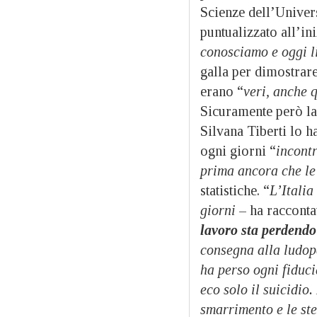
Scienze dell’Unive
puntualizzato all’in
conosciamo e oggi l
galla per dimostrar
erano “
veri, anche 
Sicuramente però la
Silvana Tiberti lo h
ogni giorni “
incont
prima ancora che le 
statistiche. “
L’Italia
giorni
– ha racconta
lavoro sta perdendo
consegna alla ludop
ha perso ogni fiduci
eco solo il suicidio.
smarrimento e le ste