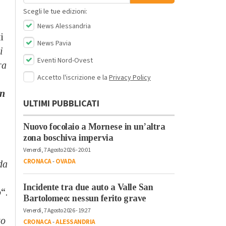
Scegli le tue edizioni:
News Alessandria
i
News Pavia
i
Eventi Nord-Ovest
ra
Accetto l'iscrizione e la
Privacy Policy
on
ULTIMI PUBBLICATI
Nuovo focolaio a Mornese in un’altra
zona boschiva impervia
Venerdì, 7 Agosto 2026 - 20:01
CRONACA
-
OVADA
da
Incidente tra due auto a Valle San
o
“.
Bartolomeo: nessun ferito grave
Venerdì, 7 Agosto 2026 - 19:27
to
CRONACA
-
ALESSANDRIA