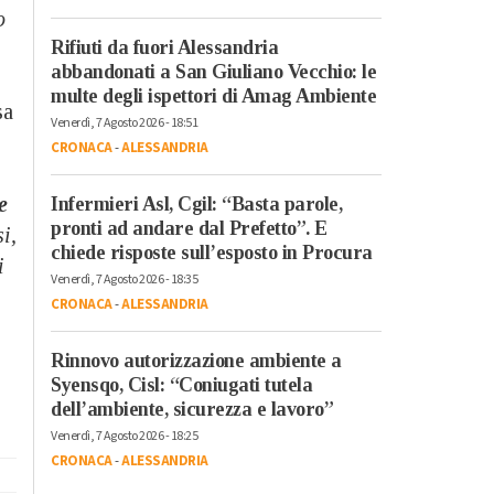
o
Rifiuti da fuori Alessandria
abbandonati a San Giuliano Vecchio: le
multe degli ispettori di Amag Ambiente
sa
Venerdì, 7 Agosto 2026 - 18:51
CRONACA
-
ALESSANDRIA
e
Infermieri Asl, Cgil: “Basta parole,
pronti ad andare dal Prefetto”. E
i,
chiede risposte sull’esposto in Procura
i
Venerdì, 7 Agosto 2026 - 18:35
CRONACA
-
ALESSANDRIA
Rinnovo autorizzazione ambiente a
Syensqo, Cisl: “Coniugati tutela
dell’ambiente, sicurezza e lavoro”
Venerdì, 7 Agosto 2026 - 18:25
CRONACA
-
ALESSANDRIA