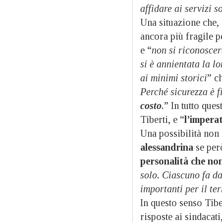
affidare ai servizi s
Una situazione che, 
ancora più fragile 
e “
non si riconoscerà
si è annientata la l
ai minimi storici
” c
Perché sicurezza è f
costo
.
” In tutto ques
Tiberti, e “
l’imperat
Una possibilità non 
alessandrina
se però
personalità che non
solo. Ciascuno fa da
importanti per il te
In questo senso Tiber
risposte ai sindacati,