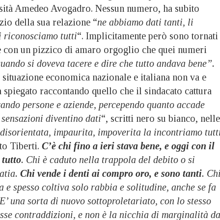
rsità Amedeo Avogadro. Nessun numero, ha subito
izio della sua relazione “
ne abbiamo dati tanti, li
i riconosciamo tutti
“. Implicitamente però sono tornati
e con un pizzico di amaro orgoglio che quei numeri
quando si doveva tacere e dire che tutto andava bene”.
 situazione economica nazionale e italiana non va e
a spiegato raccontando quello che il sindacato cattura
rando persone e aziende, percependo quanto accade
sensazioni diventino dati
“, scritti nero su bianco, nelle
 disorientata, impaurita, impoverita la incontriamo tutti
to Tiberti.
C’è chi fino a ieri stava bene, e oggi con il
 tutto
. Chi è caduto nella trappola del debito o si
atia.
Chi vende i denti ai compro oro, e sono tanti
. Ch
a e spesso coltiva solo rabbia e solitudine, anche se fa
 E’ una sorta di nuovo sottoproletariato, con lo stesso
sse contraddizioni, e non è la nicchia di marginalità d