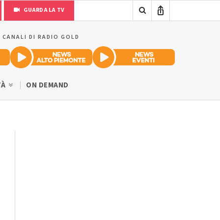
GUARDA LA TV
I CANALI DI RADIO GOLD
TÀ
ON DEMAND