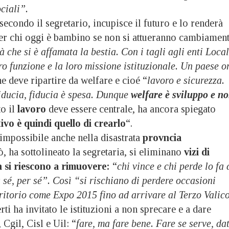
ociali”.
secondo il segretario, incupisce il futuro e lo renderà
per chi oggi è bambino se non si attueranno cambiament
 che si è affamata la bestia. Con i tagli agli enti Local
oro funzione e la loro missione istituzionale. Un paese o
he deve ripartire da welfare e cioé “
lavoro e sicurezza.
iducia, fiducia è spesa. Dunque
welfare è sviluppo e n
to il
lavoro
deve essere centrale, ha ancora spiegato
ivo è quindi quello di crearlo
“.
impossibile anche nella disastrata
provncia
, ha sottolineato la segretaria, si eliminano
vizi di
 si riescono a rimuovere:
“
chi vince e chi perde lo fa 
 sé, per sé”. Così “si rischiano di perdere occasioni
rritorio come Expo 2015 fino ad arrivare al Terzo Valic
ti ha invitato le istituzioni a non sprecare e a dare
 Cgil, Cisl e Uil: “
fare, ma fare bene. Fare se serve, da