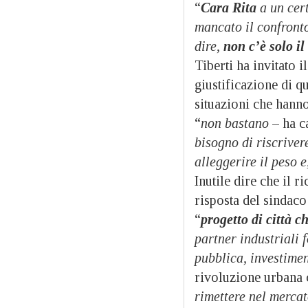
“
Cara Rita
a un cert
mancato il confronto
dire,
non c’è solo i
Tiberti ha invitato 
giustificazione di q
situazioni che hanno
“
non bastano
– ha c
bisogno di riscriver
alleggerire il peso e
Inutile dire che il 
risposta del sindac
“
progetto di città ch
partner industriali f
pubblica, investimen
rivoluzione urbana 
rimettere nel merca