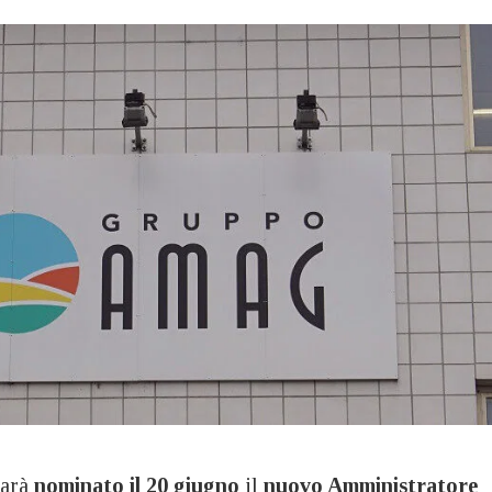
arà
nominato il 20 giugno
il
nuovo Amministratore