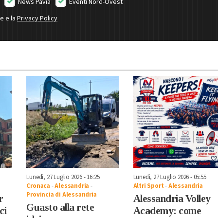
News Pavia
Eventi Nord-Ovest
ne e la
Privacy Policy
Lunedì, 27 Luglio 2026 - 16:25
Lunedì, 27 Luglio 2026 - 05:55
Cronaca
-
Alessandria
-
Altri Sport
-
Alessandria
Provincia di Alessandria
r
Alessandria Volley
Guasto alla rete
ci
Academy: come