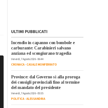
ULTIMI PUBBLICATI
Incendio in capanno con bombole e
carburante: Carabinieri salvano
anziana ed scongiurano tragedia
Venerdì, 7 Agosto 2026 - 06:44
CRONACA
-
CASALE MONFERRATO
Province: dal Governo sì alla proroga
dei consigli provinciali fino al termine
del mandato del presidente
Venerdì, 7 Agosto 2026 - 05:55
POLITICA
-
ALESSANDRIA