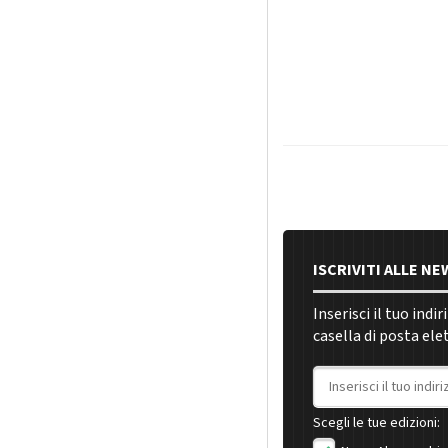
ISCRIVITI ALLE N
Inserisci il tuo indi
casella di posta ele
Indirizzo email
Scegli le tue edizioni: