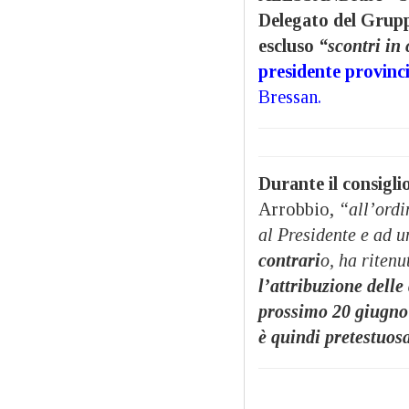
Delegato del Gru
escluso
“scontri in 
presidente provinc
Bressan.
Durante il consigli
Arrobbio,
“all’ordi
al Presidente e ad u
contrari
o, ha ritenu
l’attribuzione delle
prossimo 20 giugno
è quindi pretestuos