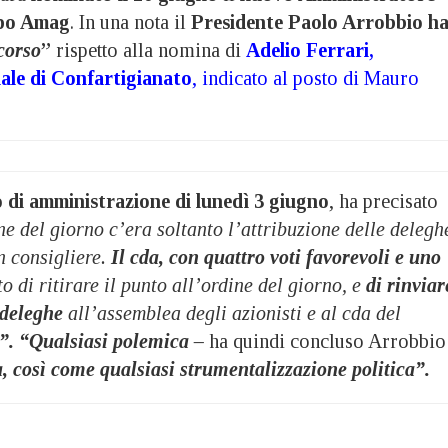
ppo Amag
. In una nota il
Presidente Paolo Arrobbio
h
corso
”
rispetto alla nomina di
Adelio Ferrari,
iale di Confartigianato
, indicato al posto di Mauro
o di amministrazione di lunedì 3 giugno
, ha precisato
ne del giorno c’era soltanto l’attribuzione delle delegh
n consigliere.
Il cda, con quattro voti favorevoli e uno
to di ritirare il punto all’ordine del giorno, e
di rinviar
 deleghe
all’assemblea degli azionisti e al cda del
”. “Qualsiasi polemica –
ha quindi concluso Arrobbio
a, così come qualsiasi strumentalizzazione politica”.