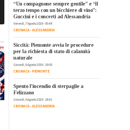
“Un compagnone sempre gentile” e “il
terzo tempo con un bicchiere di vino”:
Guccini e i concerti ad Alessandria
Venerdì, 7 Agosto 2026 - 05:44
CRONACA
-
ALESSANDRIA
Siccità: Piemonte avvia le procedure
per la richiesta di stato di calamità
naturale
Giovedì, 6 Agosto 2026 - 19:00
CRONACA
-
PIEMONTE
Spento l’incendio di sterpaglie a
Martedì, 4 Agosto 2026 - 05:35
Felizzano
Cronaca
-
Alessandria
-
Alto
Piemonte
-
Provincia di Pavia
Giovedì, 6 Agosto 2026 - 18:41
Eclissi: il cielo che si
Giovedì, 6 Agosto 2026 - 14:05
CRONACA
-
ALESSANDRIA
Cronaca
-
Alessandria
oscura e i rischi per la
Duro attacco Fials:
vista, ‘gli occhiali da
“Turni massacranti 
sole non bastano’