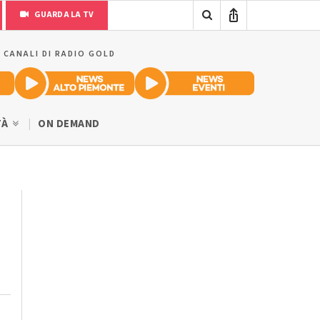
GUARDA LA TV
I CANALI DI RADIO GOLD
TÀ
ON DEMAND