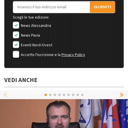
Indirizzo email
ISCRIVITI
Scegli le tue edizioni:
News Alessandria
News Pavia
Eventi Nord-Ovest
Accetto l'iscrizione e la
Privacy Policy
VEDI ANCHE