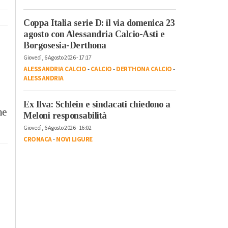
Coppa Italia serie D: il via domenica 23
agosto con Alessandria Calcio-Asti e
Borgosesia-Derthona
Giovedì, 6 Agosto 2026 - 17:17
ALESSANDRIA CALCIO
-
CALCIO
-
DERTHONA CALCIO
-
ALESSANDRIA
Ex Ilva: Schlein e sindacati chiedono a
ne
Meloni responsabilità
Giovedì, 6 Agosto 2026 - 16:02
CRONACA
-
NOVI LIGURE