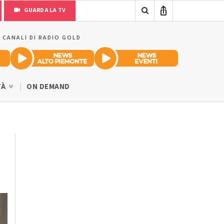
GUARDA LA TV
I CANALI DI RADIO GOLD
TÀ
ON DEMAND