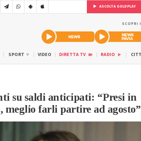
ASCOLTA GOLDPLAY
SCOPRI 
SPORT
VIDEO
DIRETTA TV
RADIO
CIT
i su saldi anticipati: “Presi in
, meglio farli partire ad agosto”