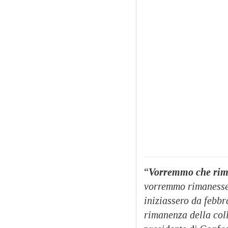
“
Vorremmo che rima
vorremmo rimanesse 
iniziassero da febbr
rimanenza della col