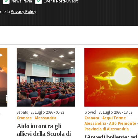
News Pavia
Eventi Nord-Ovest
ne e la
Privacy Policy
1
Sabato, 25 Luglio 2026 - 05:22
Giovedì, 30 Luglio 2026 - 18:02
Cronaca
-
Alessandria
Cronaca
-
Acqui Terme
-
Alessandria
-
Alto Piemonte
Aido incontra gli
Provincia di Alessandria
allievi della Scuola di
Giovedì bollente: ad