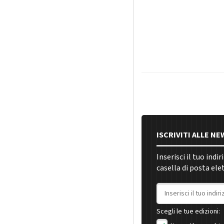
ISCRIVITI ALLE N
Inserisci il tuo indi
casella di posta ele
Indirizzo email
Scegli le tue edizioni: