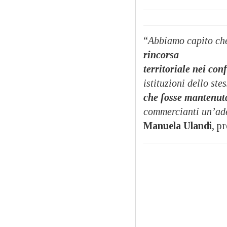
“
Abbiamo capito che
rincorsa
territoriale nei co
istituzioni dello ste
che fosse mantenut
commercianti un’ad
Manuela Ulandi
, p