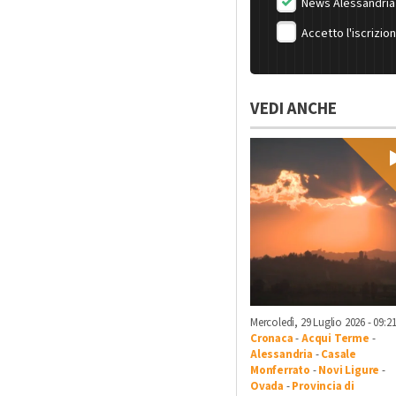
News Alessandria
Accetto l'iscrizio
VEDI ANCHE
Mercoledì, 29 Luglio 2026 - 09:2
Cronaca
-
Acqui Terme
-
Alessandria
-
Casale
Monferrato
-
Novi Ligure
-
Ovada
-
Provincia di