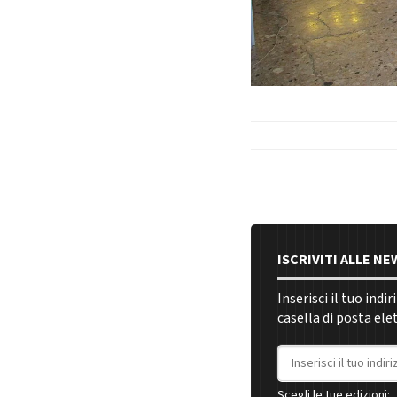
ISCRIVITI ALLE N
Inserisci il tuo indi
casella di posta ele
Indirizzo email
Scegli le tue edizioni: