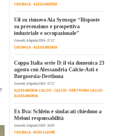
CRONACA
-
ALESSANDRIA
Uil su rinnovo Aia Syensqo: “Risposte
su prevenzione e prospettiva
industriale e occupazionale”
Giovedì, 6 Agosto 2026 - 17:17
CRONACA
-
ALESSANDRIA
Coppa Italia serie D: il via domenica 23
agosto con Alessandria Calcio-Asti e
Borgosesia-Derthona
Giovedì, 6 Agosto 2026 - 17:17
e
ALESSANDRIA CALCIO
-
CALCIO
-
DERTHONA CALCIO
-
ALESSANDRIA
Ex Ilva: Schlein e sindacati chiedono a
Meloni responsabilità
Giovedì, 6 Agosto 2026 - 16:02
CRONACA
-
NOVI LIGURE