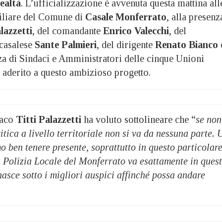
ealtà
. L’ufficializzazione è avvenuta questa mattina all
siliare del Comune di
Casale Monferrato
, alla presenz
lazzetti
, del comandante
Enrico Valecchi
, del
 casalese
Sante Palmieri
, del dirigente
Renato Bianco
za di Sindaci e Amministratori delle cinque Unioni
aderito a questo ambizioso progetto.
daco
Titti Palazzetti
ha voluto sottolineare che “
se non
itica a livello territoriale non si va da nessuna parte. 
 ben tenere presente, soprattutto in questo particolar
 Polizia Locale del Monferrato va esattamente in ques
 nasce sotto i migliori auspici affinché possa andare