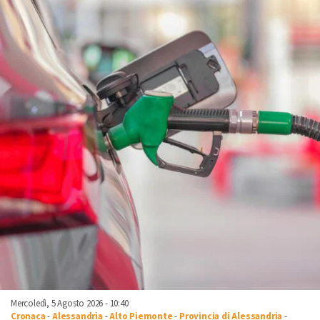
Mercoledì, 5 Agosto 2026 - 10:40
Cronaca
-
Alessandria
-
Alto Piemonte
-
Provincia di Alessandria
-