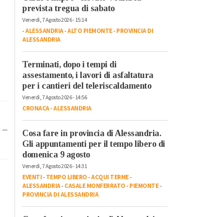
prevista tregua di sabato
Venerdì, 7 Agosto 2026 - 15:14
-
ALESSANDRIA
-
ALTO PIEMONTE
-
PROVINCIA DI
ALESSANDRIA
Terminati, dopo i tempi di
assestamento, i lavori di asfaltatura
per i cantieri del teleriscaldamento
Venerdì, 7 Agosto 2026 - 14:56
CRONACA
-
ALESSANDRIA
i
 –
Cosa fare in provincia di Alessandria.
Gli appuntamenti per il tempo libero di
domenica 9 agosto
Venerdì, 7 Agosto 2026 - 14:31
EVENTI
-
TEMPO LIBERO
-
ACQUI TERME
-
ALESSANDRIA
-
CASALE MONFERRATO
-
PIEMONTE
-
PROVINCIA DI ALESSANDRIA