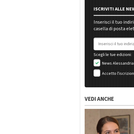
ISCRIVITI ALLE N
Inserisci il tuo indi
casella di posta ele
Indirizzo email
Scegli le tue edizioni:
News Alessandria
Accetto l'iscrizio
VEDI ANCHE