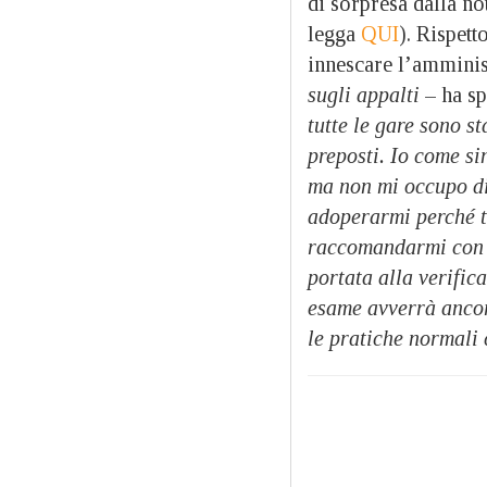
di sorpresa dalla no
legga
QUI
). Rispett
innescare l’amminis
sugli appalti
– ha sp
tutte le gare sono st
preposti. Io come si
ma non mi occupo di
adoperarmi perché t
raccomandarmi con t
portata alla verific
esame avverrà ancor
le pratiche normali 