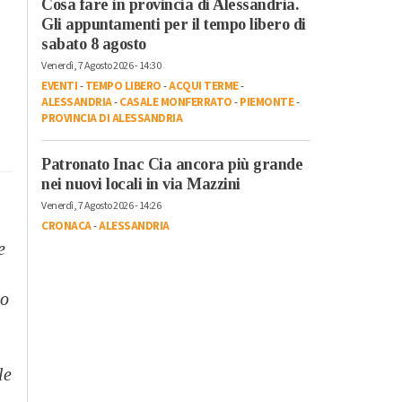
Cosa fare in provincia di Alessandria.
Gli appuntamenti per il tempo libero di
sabato 8 agosto
Venerdì, 7 Agosto 2026 - 14:30
EVENTI
-
TEMPO LIBERO
-
ACQUI TERME
-
ALESSANDRIA
-
CASALE MONFERRATO
-
PIEMONTE
-
PROVINCIA DI ALESSANDRIA
Patronato Inac Cia ancora più grande
nei nuovi locali in via Mazzini
Venerdì, 7 Agosto 2026 - 14:26
CRONACA
-
ALESSANDRIA
e
do
le