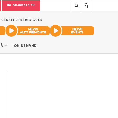
GUARDA LA TV
I CANALI DI RADIO GOLD
TÀ
ON DEMAND