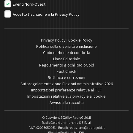
Eventi Nord-Ovest
Accetto l'iscrizione e la
Privacy Policy
Privacy Policy
|
Cookie Policy
Politica sulla diversità e inclusione
Codice etico e di condotta
Linea Editoriale
Regolamento giochi RadioGold
Fact Check
Rettifica e correzioni
Autoregolamentazione Elezioni Amministrative 2026
Impostazioni preferenze relative al TCF
Impostazioni relative alla privacy e ai cookie
Avviso alla raccolta
© Copyright 2026 by
RadioGold.it
RadioGold è un marchio S.E.R. srl
P.IVA 02096050063 - Email:
redazione@radiogold.it
Website Realized by:
KVA