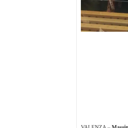
VALENZA –
Massim