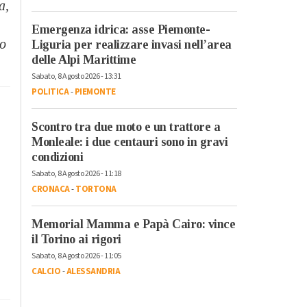
a,
Emergenza idrica: asse Piemonte-
po
Liguria per realizzare invasi nell’area
delle Alpi Marittime
Sabato, 8 Agosto 2026 - 13:31
POLITICA
-
PIEMONTE
Scontro tra due moto e un trattore a
Monleale: i due centauri sono in gravi
condizioni
Sabato, 8 Agosto 2026 - 11:18
CRONACA
-
TORTONA
Memorial Mamma e Papà Cairo: vince
il Torino ai rigori
Sabato, 8 Agosto 2026 - 11:05
CALCIO
-
ALESSANDRIA