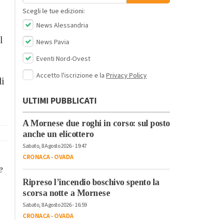
Scegli le tue edizioni:
News Alessandria
l
News Pavia
Eventi Nord-Ovest
Accetto l'iscrizione e la
Privacy Policy
di
ULTIMI PUBBLICATI
A Mornese due roghi in corso: sul posto
anche un elicottero
Sabato, 8 Agosto 2026 - 19:47
CRONACA
-
OVADA
e
Ripreso l’incendio boschivo spento la
scorsa notte a Mornese
Sabato, 8 Agosto 2026 - 16:59
CRONACA
-
OVADA