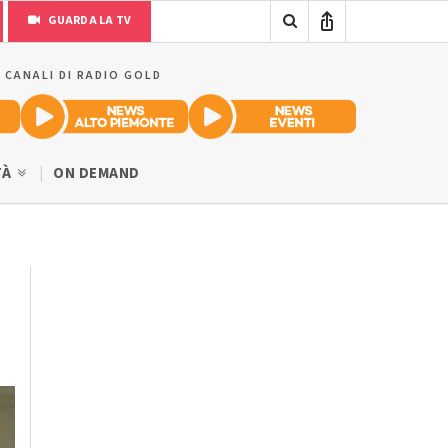
GUARDA LA TV
I CANALI DI RADIO GOLD
TÀ
ON DEMAND