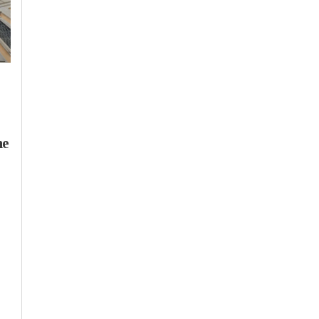
Sabato, 1 Agosto 2026 - 11:45
Cronaca
-
Valenza
Pd a Valenza: “Il
Martedì, 28 Luglio 2026 - 12:03
verde va tutelato,
ne
Politica
-
Provincia di
perché
Alessandria
-
Valenza
l’Amministrazione ha
Commissioni
ignorato il nostro
consiliari, il sindaco d
appello?”
Valenza replica alle
minoranze: “Nessun
forzatura, non ci
piegheremo a
minacce e ultimatum