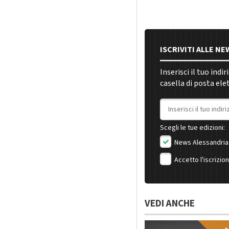
ISCRIVITI ALLE N
Inserisci il tuo indi
casella di posta ele
Indirizzo email
Scegli le tue edizioni:
News Alessandria
Accetto l'iscrizio
VEDI ANCHE