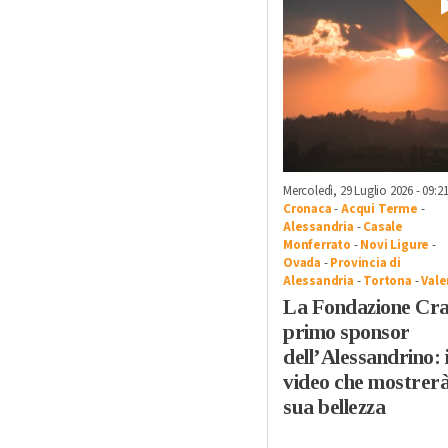
Mercoledì, 29 Luglio 2026 - 09:2
Cronaca
-
Acqui Terme
-
Alessandria
-
Casale
Monferrato
-
Novi Ligure
-
Ovada
-
Provincia di
Alessandria
-
Tortona
-
Vale
La Fondazione Cra
primo sponsor
dell’Alessandrino: i
video che mostrerà
sua bellezza