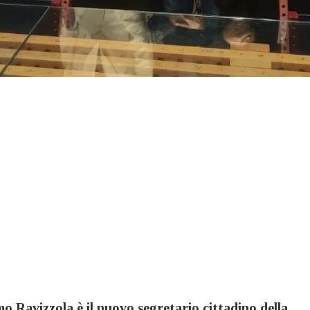
o Ravizzola è il nuovo segretario cittadino della