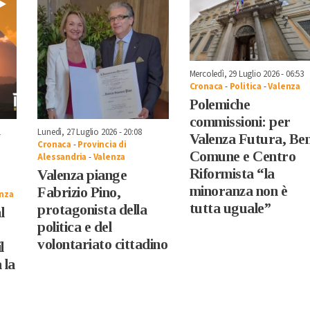
Mercoledì, 29 Luglio 2026 - 06:53
Cronaca
-
Politica
-
Valenza
Polemiche
commissioni: per
1
Lunedì, 27 Luglio 2026 - 20:08
Valenza Futura, Be
Cronaca
-
Provincia di
Comune e Centro
Alessandria
-
Valenza
Riformista “la
Valenza piange
minoranza non è
Fabrizio Pino,
nza
tutta uguale”
protagonista della
l
politica e del
volontariato cittadino
l
 la