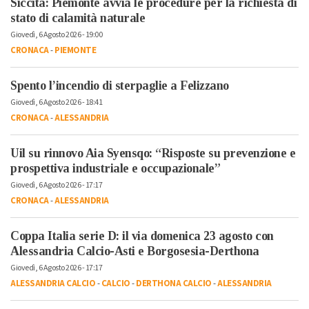
Siccità: Piemonte avvia le procedure per la richiesta di
stato di calamità naturale
Giovedì, 6 Agosto 2026 - 19:00
CRONACA
-
PIEMONTE
Spento l’incendio di sterpaglie a Felizzano
Giovedì, 6 Agosto 2026 - 18:41
CRONACA
-
ALESSANDRIA
Uil su rinnovo Aia Syensqo: “Risposte su prevenzione e
prospettiva industriale e occupazionale”
Giovedì, 6 Agosto 2026 - 17:17
CRONACA
-
ALESSANDRIA
Coppa Italia serie D: il via domenica 23 agosto con
Alessandria Calcio-Asti e Borgosesia-Derthona
Giovedì, 6 Agosto 2026 - 17:17
ALESSANDRIA CALCIO
-
CALCIO
-
DERTHONA CALCIO
-
ALESSANDRIA