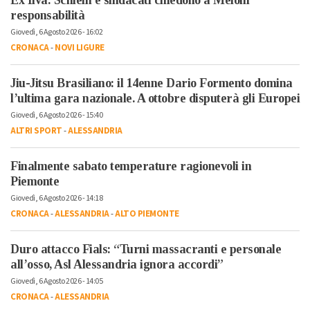
Ex Ilva: Schlein e sindacati chiedono a Meloni
responsabilità
Giovedì, 6 Agosto 2026 - 16:02
CRONACA
-
NOVI LIGURE
Jiu-Jitsu Brasiliano: il 14enne Dario Formento domina
l’ultima gara nazionale. A ottobre disputerà gli Europei
Giovedì, 6 Agosto 2026 - 15:40
ALTRI SPORT
-
ALESSANDRIA
Finalmente sabato temperature ragionevoli in
Piemonte
Giovedì, 6 Agosto 2026 - 14:18
CRONACA
-
ALESSANDRIA
-
ALTO PIEMONTE
Duro attacco Fials: “Turni massacranti e personale
all’osso, Asl Alessandria ignora accordi”
Giovedì, 6 Agosto 2026 - 14:05
CRONACA
-
ALESSANDRIA