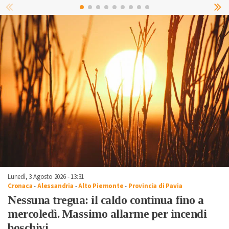
Lunedì, 3 Agosto 2026 - 13:31
Cronaca
-
Alessandria
-
Alto Piemonte
-
Provincia di Pavia
Nessuna tregua: il caldo continua fino a
mercoledì. Massimo allarme per incendi
boschivi