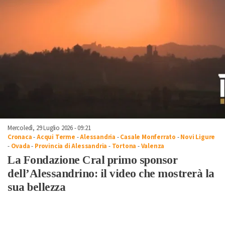
Mercoledì, 29 Luglio 2026 - 09:21
Cronaca
-
Acqui Terme
-
Alessandria
-
Casale Monferrato
-
Novi Ligure
-
Ovada
-
Provincia di Alessandria
-
Tortona
-
Valenza
La Fondazione Cral primo sponsor
dell’Alessandrino: il video che mostrerà la
sua bellezza